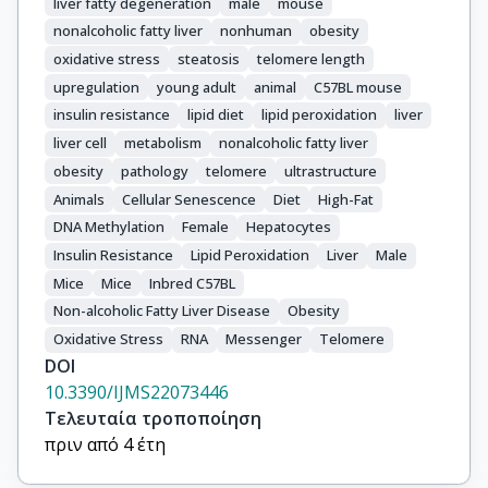
liver fatty degeneration
male
mouse
nonalcoholic fatty liver
nonhuman
obesity
oxidative stress
steatosis
telomere length
upregulation
young adult
animal
C57BL mouse
insulin resistance
lipid diet
lipid peroxidation
liver
liver cell
metabolism
nonalcoholic fatty liver
obesity
pathology
telomere
ultrastructure
Animals
Cellular Senescence
Diet
High-Fat
DNA Methylation
Female
Hepatocytes
Insulin Resistance
Lipid Peroxidation
Liver
Male
Mice
Mice
Inbred C57BL
Non-alcoholic Fatty Liver Disease
Obesity
Oxidative Stress
RNA
Messenger
Telomere
DOI
10.3390/IJMS22073446
Τελευταία τροποποίηση
πριν από 4 έτη