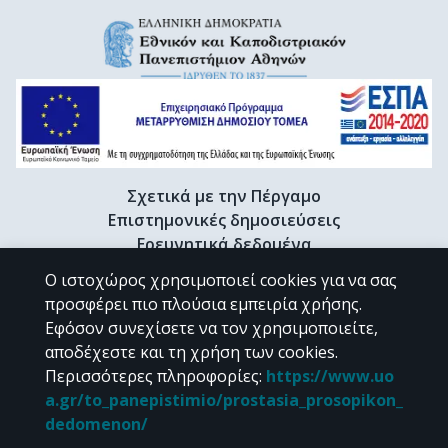
Σχετικά με την Πέργαμο
Επιστημονικές δημοσιεύσεις
Ερευνητικά δεδομένα
Διδακτορικές διατριβές & Γκρίζα βιβλιογραφία
Ο ιστοχώρος χρησιμοποιεί cookies για να σας
Προφίλ Ερευνητή
προσφέρει πιο πλούσια εμπειρία χρήσης.
Εφόσον συνεχίσετε να τον χρησιμοποιείτε,
αποδέχεστε και τη χρήση των cookies.
CC BY-NC 4.0
Περισσότερες πληροφορίες
:
https://www.uo
a.gr/to_panepistimio/prostasia_prosopikon_
Εκτός αν αναφέρεται διαφορετικά, το υλικό της "Περγάμου" διατίθεται
dedomenon/
υπό τους όρους της
CC BY-NC 4.0
άδειας Creative Commons
.