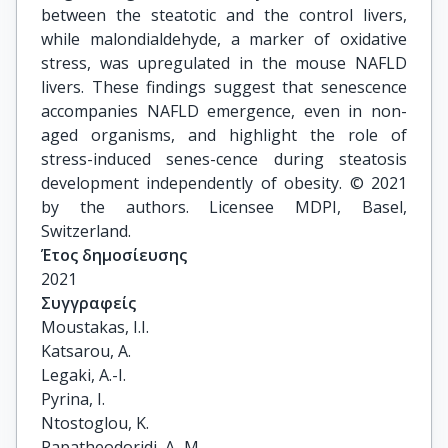
between the steatotic and the control livers,
while malondialdehyde, a marker of oxidative
stress, was upregulated in the mouse NAFLD
livers. These findings suggest that senescence
accompanies NAFLD emergence, even in non-
aged organisms, and highlight the role of
stress-induced senes-cence during steatosis
development independently of obesity. © 2021
by the authors. Licensee MDPI, Basel,
Switzerland.
Έτος δημοσίευσης
2021
Συγγραφείς
Moustakas, I.I.

Katsarou, A.

Legaki, A.-I.

Pyrina, I.

Ntostoglou, K.

Papatheodoridi, A.-M.
