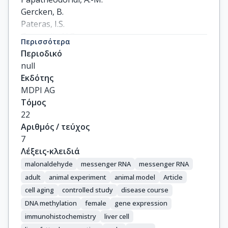
Gercken, B.

Pateras, I.S.

Gorgoulis, V.G.

Περισσότερα
Koutsilieris, M.

Περιοδικό
Chavakis, T.

null
Chatzigeorgiou, A.
Εκδότης
MDPI AG
Τόμος
22
Αριθμός / τεύχος
7
Λέξεις-κλειδιά
malonaldehyde
messenger RNA
messenger RNA
adult
animal experiment
animal model
Article
cell aging
controlled study
disease course
DNA methylation
female
gene expression
immunohistochemistry
liver cell