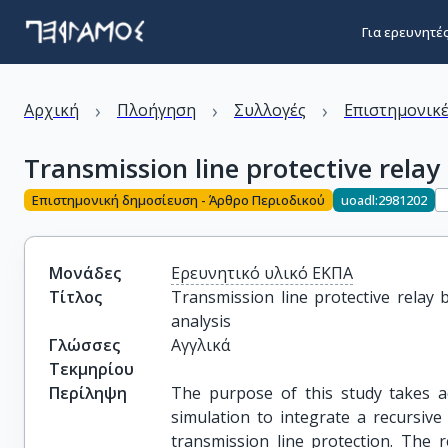
Για ερευνητέ
›
›
›
Αρχική
Πλοήγηση
Συλλογές
Επιστημονικέ
Transmission line protective relay
Επιστημονική δημοσίευση - Άρθρο Περιοδικού
uoadl:2981202
Μονάδες
Ερευνητικό υλικό ΕΚΠΑ
Τίτλος
Transmission line protective relay b
analysis
Γλώσσες
Αγγλικά
Τεκμηρίου
Περίληψη
The purpose of this study takes a
simulation to integrate a recursive 
transmission line protection. The re