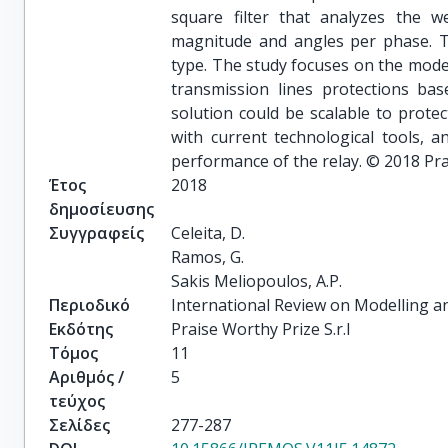
square filter that analyzes the w
magnitude and angles per phase. Thi
type. The study focuses on the model
transmission lines protections b
solution could be scalable to protec
with current technological tools, 
performance of the relay. © 2018 Prais
Έτος
2018
δημοσίευσης
Συγγραφείς
Celeita, D.

Ramos, G.

Sakis Meliopoulos, A.P.
Περιοδικό
International Review on Modelling a
Εκδότης
Praise Worthy Prize S.r.l
Τόμος
11
Αριθμός /
5
τεύχος
Σελίδες
277-287