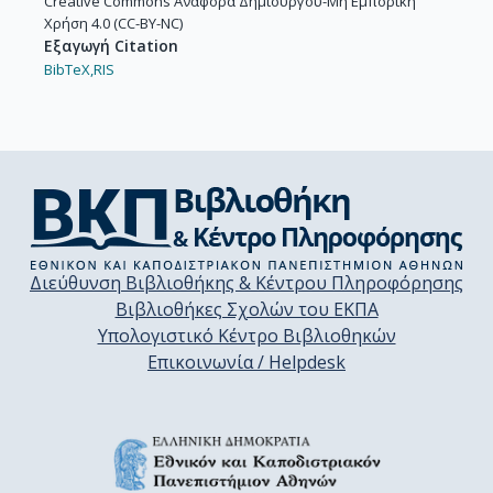
Creative Commons Αναφορά Δημιουργού-Μη Εμπορική
Χρήση 4.0 (CC-BY-NC)
Εξαγωγή Citation
BibTeX,
RIS
Διεύθυνση Βιβλιοθήκης & Κέντρου Πληροφόρησης
Βιβλιοθήκες Σχολών του ΕΚΠΑ
Υπολογιστικό Κέντρο Βιβλιοθηκών
Επικοινωνία / Helpdesk