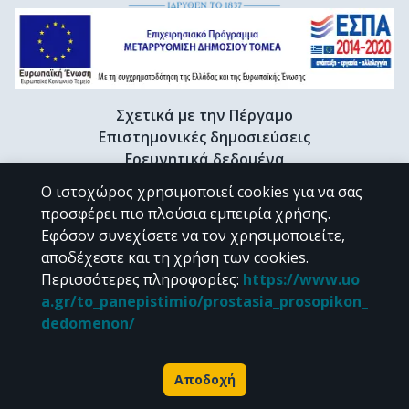
Σχετικά με την Πέργαμο
Επιστημονικές δημοσιεύσεις
Ερευνητικά δεδομένα
Διδακτορικές διατριβές & Γκρίζα βιβλιογραφία
Ο ιστοχώρος χρησιμοποιεί cookies για να σας
Προφίλ Ερευνητή
προσφέρει πιο πλούσια εμπειρία χρήσης.
Εφόσον συνεχίσετε να τον χρησιμοποιείτε,
αποδέχεστε και τη χρήση των cookies.
CC BY-NC 4.0
Περισσότερες πληροφορίες
:
https://www.uo
a.gr/to_panepistimio/prostasia_prosopikon_
Εκτός αν αναφέρεται διαφορετικά, το υλικό της "Περγάμου" διατίθεται
dedomenon/
υπό τους όρους της
CC BY-NC 4.0
άδειας Creative Commons
.
Powered by
Αποδοχή