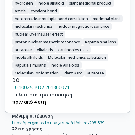
hydrogen
indole alkaloid
plant medicinal product
article
covalent bond
heteronuclear multiple bond correlation
medicinal plant
molecular mechanics
nuclear magnetic resonance
nuclear Overhauser effect
proton nuclear magnetic resonance
Raputia simulans
Rutaceae
Alkaloids
Caulindoles E - G
Indole alkaloids
Molecular mechanics calculation
Raputia simulans
Indole Alkaloids
Molecular Conformation
Plant Bark
Rutaceae
DOI
10.1002/CBDV.201300071
Τελευταία τροποποίηση
πριν από 4 έτη
Μόνιμη Διεύθυνση
https://pergamos.lib.uoa.gr/uoa/dl/object/2981539
Άδεια χρήσης