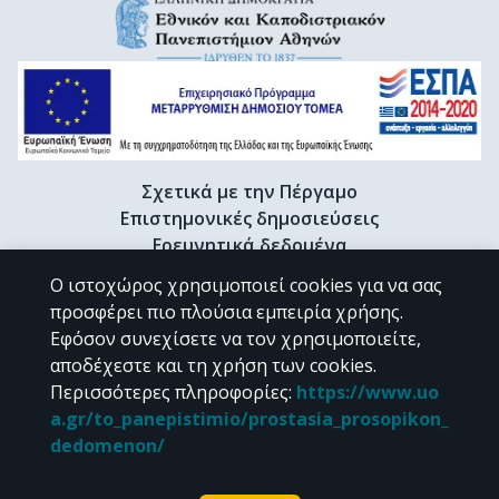
Σχετικά με την Πέργαμο
Επιστημονικές δημοσιεύσεις
Ερευνητικά δεδομένα
Διδακτορικές διατριβές & Γκρίζα βιβλιογραφία
Ο ιστοχώρος χρησιμοποιεί cookies για να σας
Προφίλ Ερευνητή
προσφέρει πιο πλούσια εμπειρία χρήσης.
Εφόσον συνεχίσετε να τον χρησιμοποιείτε,
αποδέχεστε και τη χρήση των cookies.
CC BY-NC 4.0
Περισσότερες πληροφορίες
:
https://www.uo
a.gr/to_panepistimio/prostasia_prosopikon_
Εκτός αν αναφέρεται διαφορετικά, το υλικό της "Περγάμου" διατίθεται
dedomenon/
υπό τους όρους της
CC BY-NC 4.0
άδειας Creative Commons
.