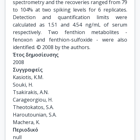
spectrometry and the recoveries ranged from 79
to 104% at two spiking levels for 6 replicates.
Detection and quantification limits were
calculated as 1.51 and 4.54 ng/mL of serum
respectively. Two fenthion metabolites -
fenoxon and fenthion-sulfoxide - were also
identified. © 2008 by the authors.
Έτος δημοσίευσης
2008
Συγγραφείς
Kasiotis, K.M.

Souki, H.

Tsakirakis, A.N.

Carageorgiou, H.

Theotokatos, S.A.

Haroutounian, S.A.

Machera, K.
Περιοδικό
null