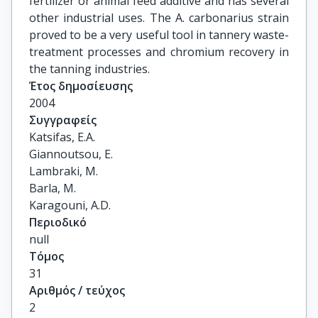
fertilizer or animal feed additive and has several
other industrial uses. The A. carbonarius strain
proved to be a very useful tool in tannery waste-
treatment processes and chromium recovery in
the tanning industries.
Έτος δημοσίευσης
2004
Συγγραφείς
Katsifas, E.A.

Giannoutsou, E.

Lambraki, M.

Barla, M.

Karagouni, A.D.
Περιοδικό
null
Τόμος
31
Αριθμός / τεύχος
2