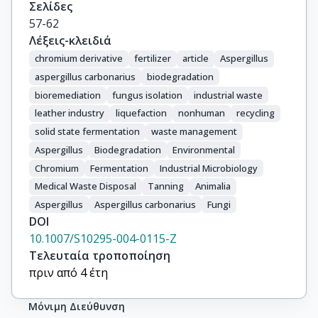
Σελίδες
57-62
Λέξεις-κλειδιά
chromium derivative
fertilizer
article
Aspergillus
aspergillus carbonarius
biodegradation
bioremediation
fungus isolation
industrial waste
leather industry
liquefaction
nonhuman
recycling
solid state fermentation
waste management
Aspergillus
Biodegradation
Environmental
Chromium
Fermentation
Industrial Microbiology
Medical Waste Disposal
Tanning
Animalia
Aspergillus
Aspergillus carbonarius
Fungi
DOI
10.1007/S10295-004-0115-Z
Τελευταία τροποποίηση
πριν από 4 έτη
Μόνιμη Διεύθυνση