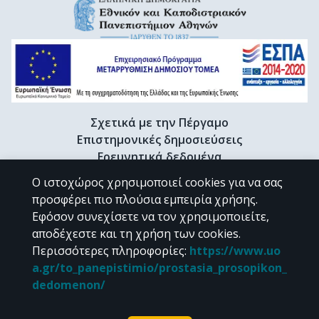
Σχετικά με την Πέργαμο
Επιστημονικές δημοσιεύσεις
Ερευνητικά δεδομένα
Διδακτορικές διατριβές & Γκρίζα βιβλιογραφία
Ο ιστοχώρος χρησιμοποιεί cookies για να σας
Προφίλ Ερευνητή
προσφέρει πιο πλούσια εμπειρία χρήσης.
Εφόσον συνεχίσετε να τον χρησιμοποιείτε,
αποδέχεστε και τη χρήση των cookies.
CC BY-NC 4.0
Περισσότερες πληροφορίες
:
https://www.uo
a.gr/to_panepistimio/prostasia_prosopikon_
Εκτός αν αναφέρεται διαφορετικά, το υλικό της "Περγάμου" διατίθεται
dedomenon/
υπό τους όρους της
CC BY-NC 4.0
άδειας Creative Commons
.