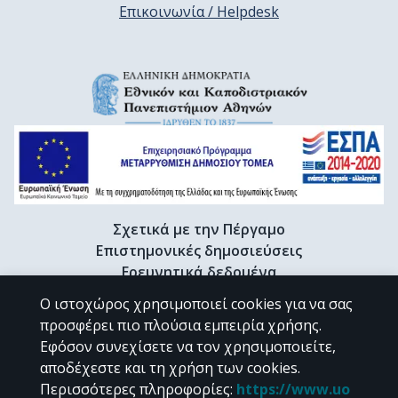
Επικοινωνία / Helpdesk
Σχετικά με την Πέργαμο
Επιστημονικές δημοσιεύσεις
Ερευνητικά δεδομένα
Διδακτορικές διατριβές & Γκρίζα βιβλιογραφία
Ο ιστοχώρος χρησιμοποιεί cookies για να σας
Προφίλ Ερευνητή
προσφέρει πιο πλούσια εμπειρία χρήσης.
Εφόσον συνεχίσετε να τον χρησιμοποιείτε,
αποδέχεστε και τη χρήση των cookies.
CC BY-NC 4.0
Περισσότερες πληροφορίες
:
https://www.uo