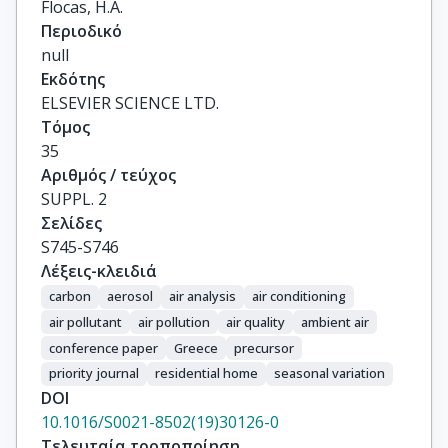
Flocas, H.A.
Περιοδικό
null
Εκδότης
ELSEVIER SCIENCE LTD.
Τόμος
35
Αριθμός / τεύχος
SUPPL. 2
Σελίδες
S745-S746
Λέξεις-κλειδιά
carbon
aerosol
air analysis
air conditioning
air pollutant
air pollution
air quality
ambient air
conference paper
Greece
precursor
priority journal
residential home
seasonal variation
DOI
10.1016/S0021-8502(19)30126-0
Τελευταία τροποποίηση