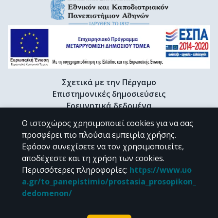
Σχετικά με την Πέργαμο
Επιστημονικές δημοσιεύσεις
Ερευνητικά δεδομένα
Διδακτορικές διατριβές & Γκρίζα βιβλιογραφία
Ο ιστοχώρος χρησιμοποιεί cookies για να σας
Προφίλ Ερευνητή
προσφέρει πιο πλούσια εμπειρία χρήσης.
Εφόσον συνεχίσετε να τον χρησιμοποιείτε,
αποδέχεστε και τη χρήση των cookies.
CC BY-NC 4.0
Περισσότερες πληροφορίες
:
https://www.uo
a.gr/to_panepistimio/prostasia_prosopikon_
Εκτός αν αναφέρεται διαφορετικά, το υλικό της "Περγάμου" διατίθεται
dedomenon/
υπό τους όρους της
CC BY-NC 4.0
άδειας Creative Commons
.
Powered by