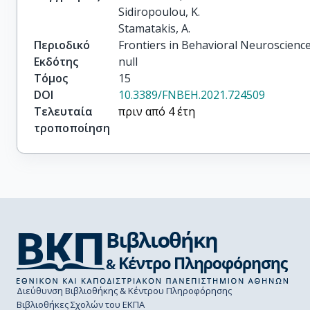
Sidiropoulou, K.

Stamatakis, A.
Περιοδικό
Frontiers in Behavioral Neuroscienc
Εκδότης
null
Τόμος
15
DOI
10.3389/FNBEH.2021.724509
Τελευταία
πριν από 4 έτη
τροποποίηση
Διεύθυνση Βιβλιοθήκης & Κέντρου Πληροφόρησης
Βιβλιοθήκες Σχολών του ΕΚΠΑ