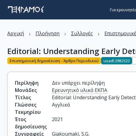
Για ερευνητέ
›
›
›
Αρχική
Πλοήγηση
Συλλογές
Επιστημονικέ
Editorial: Understanding Early De
Επιστημονική δημοσίευση - Άρθρο Περιοδικού
uoadl:2982522
Περίληψη
Δεν υπάρχει περίληψη
Μονάδες
Ερευνητικό υλικό ΕΚΠΑ
Τίτλος
Editorial: Understanding Early Detec
Γλώσσες
Αγγλικά
Τεκμηρίου
Έτος
2021
δημοσίευσης
Συγγραφείς
Giakoumaki, S.G.
