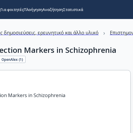
ς
Για φοιτητές
Πλοήγηση
Αναζήτηση
Στατιστικά
›
ς δημοσιεύσεις, ερευνητικό και άλλο υλικό
Επιστημον
tection Markers in Schizophrenia
OpenAlex (
1
)
tion Markers in Schizophrenia