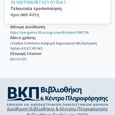
10.1007/S00787-021-01754-1
Graell, M.

Τελευταία τροποποίηση
Kumperscak, H.G.

πριν από 4 έτη
Herpertz-Dahlmann, B.

Huscsava, M.

Μόνιμη Διεύθυνση
Kaess, M.

https://pergamos.lib.uoa.gr/uoa/dl/object/2982706
Kapornai, K.

Άδεια χρήσης
Karwautz, A.

Creative Commons Αναφορά Δημιουργού-Μη Εμπορική
Χρήση 4.0 (CC-BY-NC)
Kresakova, D.

Εξαγωγή Citation
Kölch, M.

BibTeX,
RIS
Kotsis, K.

Lazaro, L.

Moehler, E.

Morón-Nozaleda, M.G.

Özyurt, G.

Pászthy, B.

Podlipny, J.

Purper-Ouakil, D.

Διεύθυνση Βιβλιοθήκης & Κέντρου Πληροφόρησης
Remberk, B.
