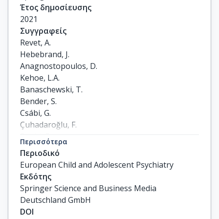
Έτος δημοσίευσης
2021
Συγγραφείς
Revet, A.

Hebebrand, J.

Anagnostopoulos, D.

Kehoe, L.A.

Banaschewski, T.

Bender, S.

Csábi, G.

Çuhadaroğlu, F.

Dashi, E.

Περισσότερα
Delorme, R.

Περιοδικό
Radobuljac, M.D.

European Child and Adolescent Psychiatry
Eliez, S.

Εκδότης
Krantz, M.F.

Springer Science and Business Media
Fricke, O.

Deutschland GmbH
Gerstenberg, M.

DOI
Giannopoulou, I.
