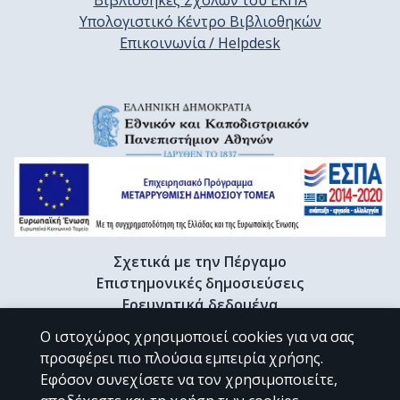
Βιβλιοθήκες Σχολών του ΕΚΠΑ
Serdari, A.

Υπολογιστικό Κέντρο Βιβλιοθηκών
Stene, L.E.

Επικοινωνία / Helpdesk
Thun-Hohenstein, L.

Trebaticka, J.

van West, D.

Vitiello, B.

Young, H.

Yurteri, N.

Zepf, F.D.

Zielinska-Wieniawska, A.

Zuddas, A.

Klauser, P.

Σχετικά με την Πέργαμο
COVID-19 Child

Επιστημονικές δημοσιεύσεις
Adolescent Psychiatry Consortium
Ερευνητικά δεδομένα
Διδακτορικές διατριβές & Γκρίζα βιβλιογραφία
Ο ιστοχώρος χρησιμοποιεί cookies για να σας
Προφίλ Ερευνητή
προσφέρει πιο πλούσια εμπειρία χρήσης.
Εφόσον συνεχίσετε να τον χρησιμοποιείτε,