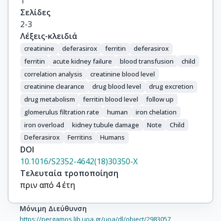
1
Σελίδες
2-3
Λέξεις-κλειδιά
creatinine
deferasirox
ferritin
deferasirox
ferritin
acute kidney failure
blood transfusion
child
correlation analysis
creatinine blood level
creatinine clearance
drug blood level
drug excretion
drug metabolism
ferritin blood level
follow up
glomerulus filtration rate
human
iron chelation
iron overload
kidney tubule damage
Note
Child
Deferasirox
Ferritins
Humans
DOI
10.1016/S2352-4642(18)30350-X
Τελευταία τροποποίηση
πριν από 4 έτη
Μόνιμη Διεύθυνση
https://pergamos.lib.uoa.gr/uoa/dl/object/2983057