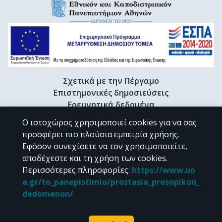
Σχετικά με την Πέργαμο
Επιστημονικές δημοσιεύσεις
Ερευνητικά δεδομένα
Διδακτορικές διατριβές & Γκρίζα βιβλιογραφία
Ο ιστοχώρος χρησιμοποιεί cookies για να σας
Προφίλ Ερευνητή
προσφέρει πιο πλούσια εμπειρία χρήσης.
Εφόσον συνεχίσετε να τον χρησιμοποιείτε,
αποδέχεστε και τη χρήση των cookies.
CC BY-NC 4.0
Περισσότερες πληροφορίες
:
https://www.uo
a.gr/to_panepistimio/prostasia_prosopikon_
Εκτός αν αναφέρεται διαφορετικά, το υλικό της "Περγάμου" διατίθεται
dedomenon/
υπό τους όρους της
CC BY-NC 4.0
άδειας Creative Commons
.
Powered by