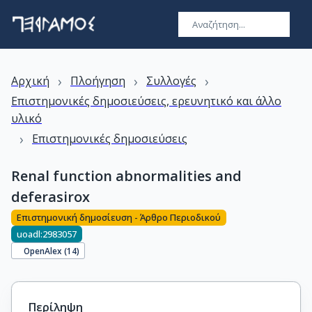
›
›
›
Αρχική
Πλοήγηση
Συλλογές
Επιστημονικές δημοσιεύσεις, ερευνητικό και άλλο
υλικό
›
Επιστημονικές δημοσιεύσεις
Renal function abnormalities and
deferasirox
Επιστημονική δημοσίευση - Άρθρο Περιοδικού
uoadl:2983057
OpenAlex (
14
)
Περίληψη