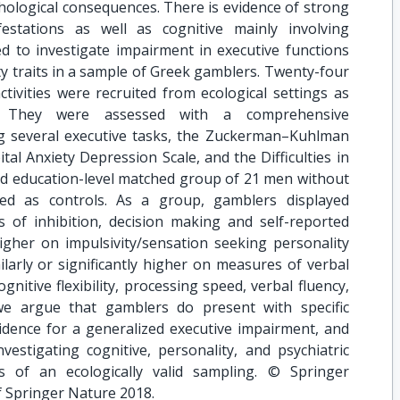
hological consequences. There is evidence of strong
festations as well as cognitive mainly involving
ed to investigate impairment in executive functions
 traits in a sample of Greek gamblers. Twenty-four
tivities were recruited from ecological settings as
s. They were assessed with a comprehensive
ng several executive tasks, the Zuckerman–Kuhlman
tal Anxiety Depression Scale, and the Difficulties in
nd education-level matched group of 21 men without
ved as controls. As a group, gamblers displayed
es of inhibition, decision making and self-reported
gher on impulsivity/sensation seeking personality
ilarly or significantly higher on measures of verbal
nitive flexibility, processing speed, verbal fluency,
 we argue that gamblers do present with specific
evidence for a generalized executive impairment, and
vestigating cognitive, personality, and psychiatric
 of an ecologically valid sampling. © Springer
f Springer Nature 2018.