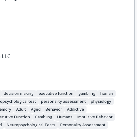
a LLC
decision making
executive function
gambling
human
opsychological test
personality assessment
physiology
memory
Adult
Aged
Behavior
Addictive
ecutive Function
Gambling
Humans
Impulsive Behavior
d
Neuropsychological Tests
Personality Assessment