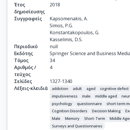
Έτος
2018
δημοσίευσης
Συγγραφείς
Kapsomenakis, A.

Simos, P.G.

Konstantakopoulos, G.

Kasselimis, D.S.
Περιοδικό
null
Εκδότης
Springer Science and Business Medi
Τόμος
34
Αριθμός /
4
τεύχος
Σελίδες
1327-1340
Λέξεις-κλειδιά
addiction
adult
aged
cognitive defect
impulsiveness
male
middle aged
neur
psychology
questionnaire
short term 
Cognition Disorders
Decision Making
Ex
Male
Memory
Short-Term
Middle Age
Surveys and Questionnaires