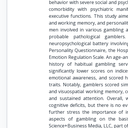
behavior with severe social and psyc
comorbidity with psychiatric mani
executive functions. This study aim
and working memory, and personality
men involved in various gambling ac
probable pathological gambler
neuropsychological battery involvi
Personality Questionnaire, the Hospi
Emotion Regulation Scale. An age-a
history of habitual gambling ser
significantly lower scores on indic
emotional awareness, and scored hi
traits. Notably, gamblers scored sim
and visuospatial working memory, cog
and sustained attention. Overall,
cognitive deficits, but there is no 
further stress the importance of in
aspects of gambling on the basis
Science+Business Media, LLC, part o