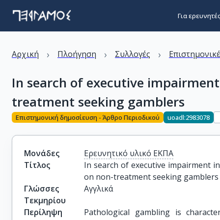
Για ερευνητέ
›
›
›
Αρχική
Πλοήγηση
Συλλογές
Επιστημονικέ
In search of executive impairment
treatment seeking gamblers
Επιστημονική δημοσίευση - Άρθρο Περιοδικού
uoadl:2983078
Μονάδες
Ερευνητικό υλικό ΕΚΠΑ
Τίτλος
In search of executive impairment in
on non-treatment seeking gamblers
Γλώσσες
Αγγλικά
Τεκμηρίου
Περίληψη
Pathological gambling is characte