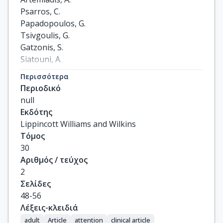
Psarros, C.

Papadopoulos, G.

Tsivgoulis, G.

Gatzonis, S.

Siatouni, A.

Velonakis, G.

Περισσότερα
Karavasilis, E.

Περιοδικό
Kararizou, E.

null
Triantafyllou, N.
Εκδότης
Lippincott Williams and Wilkins
Τόμος
30
Αριθμός / τεύχος
2
Σελίδες
48-56
Λέξεις-κλειδιά
adult
Article
attention
clinical article