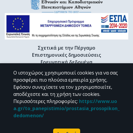
Σχετικά με την Πέργαμο
Επιστημονικές δημοσιεύσεις
Ερευνητικά δεδομένα
Διδακτορικές διατριβές & Γκρίζα βιβλιογραφία
Ο ιστοχώρος χρησιμοποιεί cookies για να σας
Προφίλ Ερευνητή
προσφέρει πιο πλούσια εμπειρία χρήσης.
Εφόσον συνεχίσετε να τον χρησιμοποιείτε,
αποδέχεστε και τη χρήση των cookies.
CC BY-NC 4.0
Περισσότερες πληροφορίες
:
https://www.uo
a.gr/to_panepistimio/prostasia_prosopikon_
Εκτός αν αναφέρεται διαφορετικά, το υλικό της "Περγάμου" διατίθεται
dedomenon/
υπό τους όρους της
CC BY-NC 4.0
άδειας Creative Commons
.
Powered by