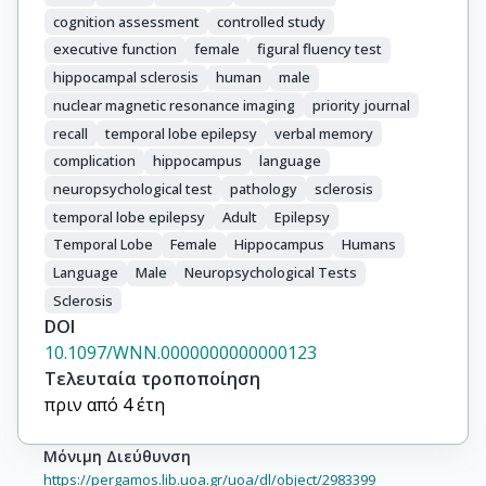
cognition assessment
controlled study
executive function
female
figural fluency test
hippocampal sclerosis
human
male
nuclear magnetic resonance imaging
priority journal
recall
temporal lobe epilepsy
verbal memory
complication
hippocampus
language
neuropsychological test
pathology
sclerosis
temporal lobe epilepsy
Adult
Epilepsy
Temporal Lobe
Female
Hippocampus
Humans
Language
Male
Neuropsychological Tests
Sclerosis
DOI
10.1097/WNN.0000000000000123
Τελευταία τροποποίηση
πριν από 4 έτη
Μόνιμη Διεύθυνση
https://pergamos.lib.uoa.gr/uoa/dl/object/2983399