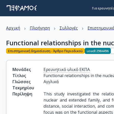
Για ερευνητέ
›
›
›
Αρχική
Πλοήγηση
Συλλογές
Επιστημονικέ
Functional relationships in the nu
Επιστημονική δημοσίευση - Άρθρο Περιοδικού
uoadl:2984496
Μονάδες
Ερευνητικό υλικό ΕΚΠΑ
Τίτλος
Functional relationships in the nucle
Γλώσσες
Αγγλικά
Τεκμηρίου
Περίληψη
This study investigated the relati
nuclear and extended family, and fu
distance, social interaction, and co
focus was on the functional aspects 