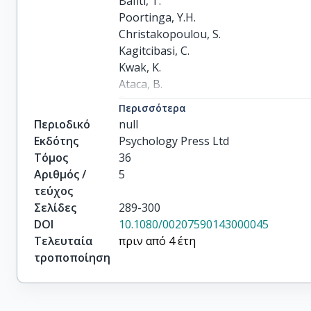
Bafiti, T.

Poortinga, Y.H.

Christakopoulou, S.

Kagitcibasi, C.

Kwak, K.

Ataca, B.

Berry, J.

Περισσότερα
Orung, S.

Περιοδικό
null
Sunar, D.

Εκδότης
Psychology Press Ltd
Charalambous, N.

Τόμος
36
Goodwin, R.

Αριθμός /
5
Wang, W.-Z.

τεύχος
Angleitner, A.

Σελίδες
289-300
Stepanikova, I.

DOI
10.1080/00207590143000045
Pick, S.

Τελευταία
πριν από 4 έτη
Givaudan, M.

τροποποίηση
Zhuravliova-Gionis, I.

Konantambigi, R.

Gelfand, M.J.
