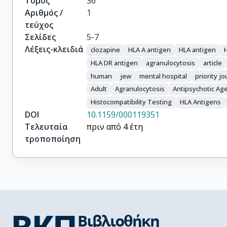
Τόμος
36
Αριθμός /
1
τεύχος
Σελίδες
5-7
Λέξεις-κλειδιά
clozapine
HLA A antigen
HLA antigen
HLA DR antigen
agranulocytosis
article
human
jew
mental hospital
priority jo
Adult
Agranulocytosis
Antipsychotic Ag
Histocompatibility Testing
HLA Antigens
DOI
10.1159/000119351
Τελευταία
πριν από 4 έτη
τροποποίηση