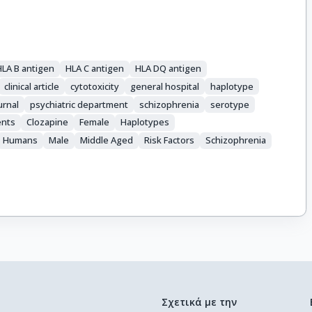
HLA B antigen
HLA C antigen
HLA DQ antigen
clinical article
cytotoxicity
general hospital
haplotype
urnal
psychiatric department
schizophrenia
serotype
ents
Clozapine
Female
Haplotypes
Humans
Male
Middle Aged
Risk Factors
Schizophrenia
Σχετικά με την