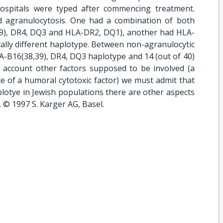
ospitals were typed after commencing treatment.
d agranulocytosis. One had a combination of both
,39), DR4, DQ3 and HLA-DR2, DQ1), another had HLA-
ally different haplotype. Between non-agranulocytic
A-B16(38,39), DR4, DQ3 haplotype and 14 (out of 40)
account other factors supposed to be involved (a
e of a humoral cytotoxic factor) we must admit that
aplotye in Jewish populations there are other aspects
n. © 1997 S. Karger AG, Basel.