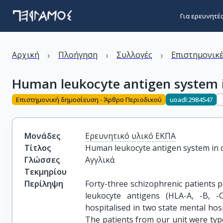
Για ερευνητέ
›
›
›
Αρχική
Πλοήγηση
Συλλογές
Επιστημονικέ
Human leukocyte antigen system i
Επιστημονική δημοσίευση - Άρθρο Περιοδικού
uoadl:2984547
Μονάδες
Ερευνητικό υλικό ΕΚΠΑ
Τίτλος
Human leukocyte antigen system in 
Γλώσσες
Αγγλικά
Τεκμηρίου
Περίληψη
Forty-three schizophrenic patients p
leukocyte antigens (HLA-A, -B, -
hospitalised in two state mental hosp
The patients from our unit were ty