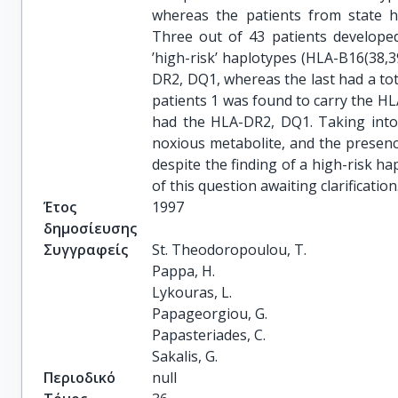
whereas the patients from state h
Three out of 43 patients develope
’high-risk’ haplotypes (HLA-B16(38
DR2, DQ1, whereas the last had a tot
patients 1 was found to carry the HL
had the HLA-DR2, DQ1. Taking into 
noxious metabolite, and the presenc
despite the finding of a high-risk h
of this question awaiting clarificatio
Έτος
1997
δημοσίευσης
Συγγραφείς
St. Theodoropoulou, T.

Pappa, H.

Lykouras, L.

Papageorgiou, G.

Papasteriades, C.

Sakalis, G.
Περιοδικό
null