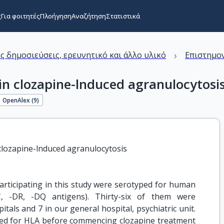
ς
Για φοιτητές
Πλοήγηση
Αναζήτηση
Στατιστικά
›
ς δημοσιεύσεις, ερευνητικό και άλλο υλικό
Επιστημον
n clozapine-lnduced agranulocytosi
OpenAlex (
9
)
clozapine-lnduced agranulocytosis
articipating in this study were serotyped for human
C, -DR, -DQ antigens). Thirty-six of them were
itals and 7 in our general hospital, psychiatric unit.
ped for HLA before commencing clozapine treatment