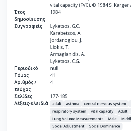
vital capacity (FVC). © 1984 S. Karger 
Έτος
1984
δημοσίευσης
Συγγραφείς
Lyketsos, G.C.

Karabetsos, A.

Jordanoglou, J.

Liokis, T.

Armagianidis, A.

Lyketsos, C.G.
Περιοδικό
null
Τόμος
41
Αριθμός /
4
τεύχος
Σελίδες
177-185
Λέξεις-κλειδιά
adult
asthma
central nervous system
respiratory system
vital capacity
Adult
Lung Volume Measurements
Male
Midd
Social Adjustment
Social Dominance