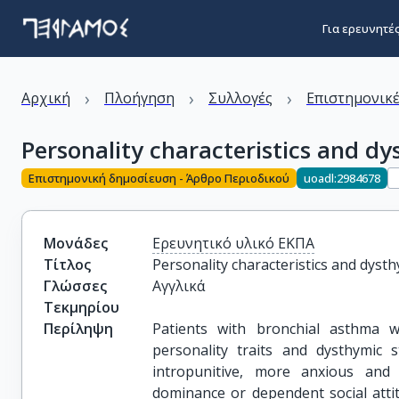
Για ερευνητέ
›
›
›
Αρχική
Πλοήγηση
Συλλογές
Επιστημονικέ
Personality characteristics and d
Επιστημονική δημοσίευση - Άρθρο Περιοδικού
uoadl:2984678
Μονάδες
Ερευνητικό υλικό ΕΚΠΑ
Τίτλος
Personality characteristics and dyst
Γλώσσες
Αγγλικά
Τεκμηρίου
Περίληψη
Patients with bronchial asthma w
personality traits and dysthymic
intropunitive, more anxious an
dominance or dependent social attit