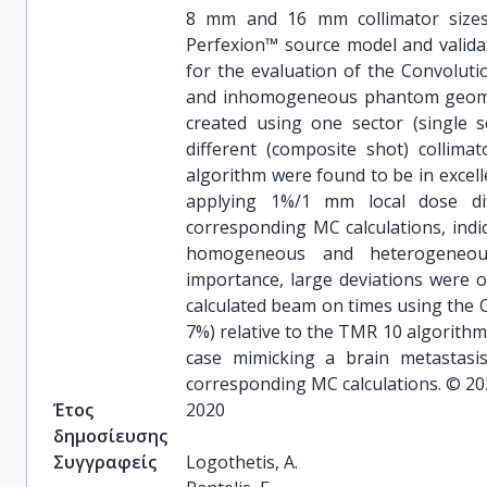
8 mm and 16 mm collimator sizes
Perfexion™ source model and valida
for the evaluation of the Convolut
and inhomogeneous phantom geometri
created using one sector (single s
different (composite shot) collima
algorithm were found to be in exce
applying 1%/1 mm local dose dif
corresponding MC calculations, indi
homogeneous and heterogeneous
importance, large deviations were o
calculated beam on times using the 
7%) relative to the TMR 10 algorithm c
case mimicking a brain metastasis
corresponding MC calculations. © 202
Έτος
2020
δημοσίευσης
Συγγραφείς
Logothetis, A.
