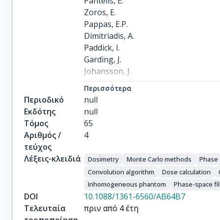
Pantelis, E.

Zoros, E.

Pappas, E.P.

Dimitriadis, A.

Paddick, I.

Garding, J.

Johansson, J.

Kollias, G.

Περισσότερα
Karaiskos, P.
Περιοδικό
null
Εκδότης
null
Τόμος
65
Αριθμός /
4
τεύχος
Λέξεις-κλειδιά
Dosimetry
Monte Carlo methods
Phase
Convolution algorithm
Dose calculation
Inhomogeneous phantom
Phase-space fi
DOI
10.1088/1361-6560/AB64B7
Τελευταία
πριν από 4 έτη
τροποποίηση