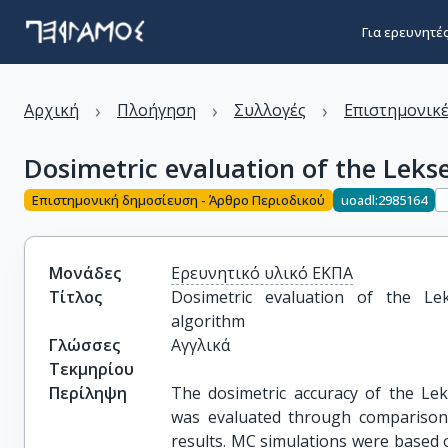
Για ερευνητέ
›
›
›
Αρχική
Πλοήγηση
Συλλογές
Επιστημονικέ
Dosimetric evaluation of the Lek
Επιστημονική δημοσίευση - Άρθρο Περιοδικού
uoadl:2985164
Μονάδες
Ερευνητικό υλικό ΕΚΠΑ
Τίτλος
Dosimetric evaluation of the Le
algorithm
Γλώσσες
Αγγλικά
Τεκμηρίου
Περίληψη
The dosimetric accuracy of the Lek
was evaluated through comparison
results. MC simulations were based 