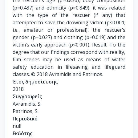
the rescuer’s age (p=0.836), body composition
(p=0.437) and ethnicity (p=0.849), it was related
with the type of the rescuer (if any) that
attempted to save the drowning victim (p<0.001;
i.e., amateur or professional), the rescuer’s
gender (p=0.027) and clothing (p=0.019) and the
victim’s early approach (p<0.001). Result: To the
degree that our findings correspond with reality,
film scenes may be used as means of water
safety education in lifesaving and lifeguard
classes. © 2018 Avramidis and Patrinos.
Έτος δημοσίευσης
2018
Συγγραφείς
Avramidis, S.

Patrinos, S.
Περιοδικό
null
Εκδότης