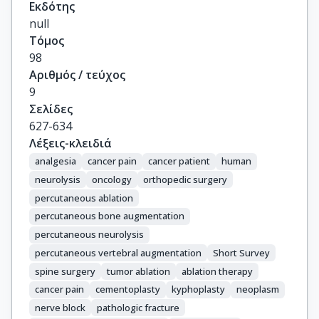
Εκδότης
null
Τόμος
98
Αριθμός / τεύχος
9
Σελίδες
627-634
Λέξεις-κλειδιά
analgesia
cancer pain
cancer patient
human
neurolysis
oncology
orthopedic surgery
percutaneous ablation
percutaneous bone augmentation
percutaneous neurolysis
percutaneous vertebral augmentation
Short Survey
spine surgery
tumor ablation
ablation therapy
cancer pain
cementoplasty
kyphoplasty
neoplasm
nerve block
pathologic fracture