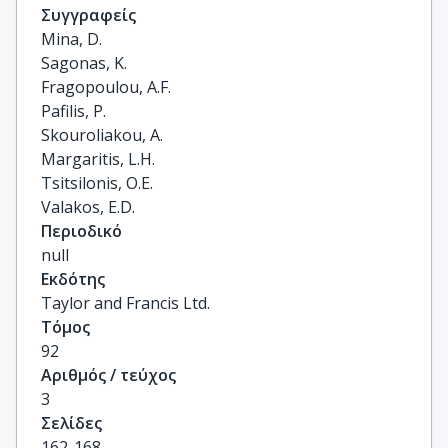
Συγγραφείς
Mina, D.

Sagonas, K.

Fragopoulou, A.F.

Pafilis, P.

Skouroliakou, A.

Margaritis, L.H.

Tsitsilonis, O.E.

Valakos, E.D.
Περιοδικό
null
Εκδότης
Taylor and Francis Ltd.
Τόμος
92
Αριθμός / τεύχος
3
Σελίδες
162-168