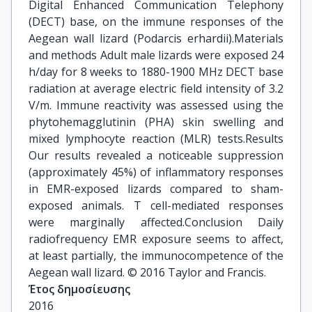
Digital Enhanced Communication Telephony
(DECT) base, on the immune responses of the
Aegean wall lizard (Podarcis erhardii).Materials
and methods Adult male lizards were exposed 24
h/day for 8 weeks to 1880-1900 MHz DECT base
radiation at average electric field intensity of 3.2
V/m. Immune reactivity was assessed using the
phytohemagglutinin (PHA) skin swelling and
mixed lymphocyte reaction (MLR) tests.Results
Our results revealed a noticeable suppression
(approximately 45%) of inflammatory responses
in EMR-exposed lizards compared to sham-
exposed animals. T cell-mediated responses
were marginally affected.Conclusion Daily
radiofrequency EMR exposure seems to affect,
at least partially, the immunocompetence of the
Aegean wall lizard. © 2016 Taylor and Francis.
Έτος δημοσίευσης
2016