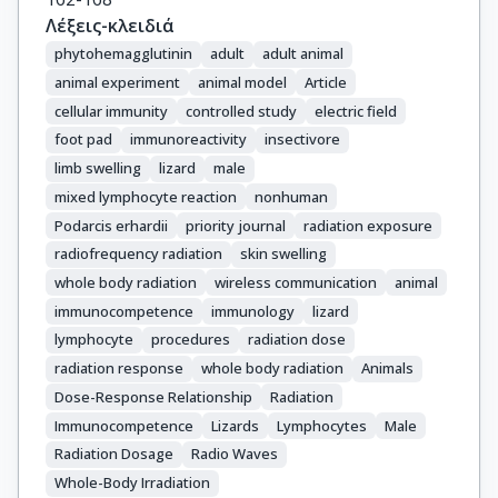
Λέξεις-κλειδιά
phytohemagglutinin
adult
adult animal
animal experiment
animal model
Article
cellular immunity
controlled study
electric field
foot pad
immunoreactivity
insectivore
limb swelling
lizard
male
mixed lymphocyte reaction
nonhuman
Podarcis erhardii
priority journal
radiation exposure
radiofrequency radiation
skin swelling
whole body radiation
wireless communication
animal
immunocompetence
immunology
lizard
lymphocyte
procedures
radiation dose
radiation response
whole body radiation
Animals
Dose-Response Relationship
Radiation
Immunocompetence
Lizards
Lymphocytes
Male
Radiation Dosage
Radio Waves
Whole-Body Irradiation