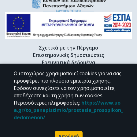
Σχετικά με την Πέργαμο
Επιστημονικές δημοσιεύσεις
Ερευνητικά δεδομένα
Διδακτορικές διατριβές & Γκρίζα βιβλιογραφία
Ο ιστοχώρος χρησιμοποιεί cookies για να σας
Προφίλ Ερευνητή
προσφέρει πιο πλούσια εμπειρία χρήσης.
Εφόσον συνεχίσετε να τον χρησιμοποιείτε,
αποδέχεστε και τη χρήση των cookies.
CC BY-NC 4.0
Περισσότερες πληροφορίες
:
https://www.uo
a.gr/to_panepistimio/prostasia_prosopikon_
Εκτός αν αναφέρεται διαφορετικά, το υλικό της "Περγάμου" διατίθεται
dedomenon/
υπό τους όρους της
CC BY-NC 4.0
άδειας Creative Commons
.
Powered by
Αποδοχή