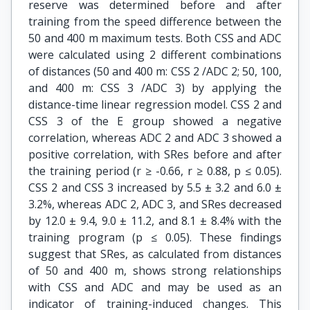
reserve was determined before and after
training from the speed difference between the
50 and 400 m maximum tests. Both CSS and ADC
were calculated using 2 different combinations
of distances (50 and 400 m: CSS 2 /ADC 2; 50, 100,
and 400 m: CSS 3 /ADC 3) by applying the
distance-time linear regression model. CSS 2 and
CSS 3 of the E group showed a negative
correlation, whereas ADC 2 and ADC 3 showed a
positive correlation, with SRes before and after
the training period (r ≥ -0.66, r ≥ 0.88, p ≤ 0.05).
CSS 2 and CSS 3 increased by 5.5 ± 3.2 and 6.0 ±
3.2%, whereas ADC 2, ADC 3, and SRes decreased
by 12.0 ± 9.4, 9.0 ± 11.2, and 8.1 ± 8.4% with the
training program (p ≤ 0.05). These findings
suggest that SRes, as calculated from distances
of 50 and 400 m, shows strong relationships
with CSS and ADC and may be used as an
indicator of training-induced changes. This