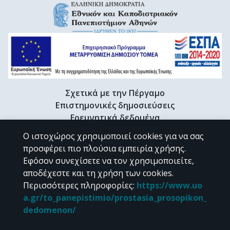
Σχετικά με την Πέργαμο
Επιστημονικές δημοσιεύσεις
Ερευνητικά δεδομένα
Διδακτορικές διατριβές & Γκρίζα βιβλιογραφία
Ο ιστοχώρος χρησιμοποιεί cookies για να σας
Προφίλ Ερευνητή
προσφέρει πιο πλούσια εμπειρία χρήσης.
Εφόσον συνεχίσετε να τον χρησιμοποιείτε,
αποδέχεστε και τη χρήση των cookies.
CC BY-NC 4.0
Περισσότερες πληροφορίες
:
https://www.uo
a.gr/to_panepistimio/prostasia_prosopikon_
Εκτός αν αναφέρεται διαφορετικά, το υλικό της "Περγάμου" διατίθεται
dedomenon/
υπό τους όρους της
CC BY-NC 4.0
άδειας Creative Commons
.