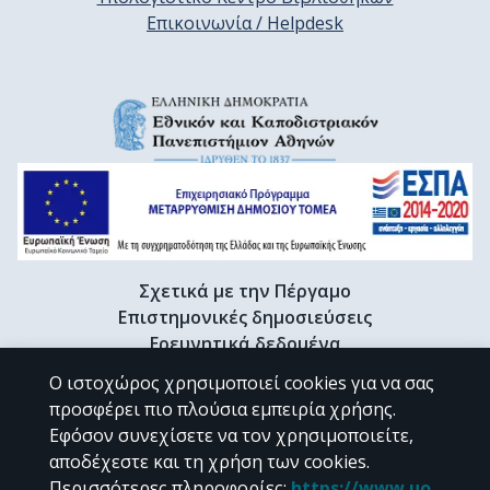
Επικοινωνία / Helpdesk
Σχετικά με την Πέργαμο
Επιστημονικές δημοσιεύσεις
Ερευνητικά δεδομένα
Διδακτορικές διατριβές & Γκρίζα βιβλιογραφία
Ο ιστοχώρος χρησιμοποιεί cookies για να σας
Προφίλ Ερευνητή
προσφέρει πιο πλούσια εμπειρία χρήσης.
Εφόσον συνεχίσετε να τον χρησιμοποιείτε,
αποδέχεστε και τη χρήση των cookies.
CC BY-NC 4.0
Περισσότερες πληροφορίες
:
https://www.uo