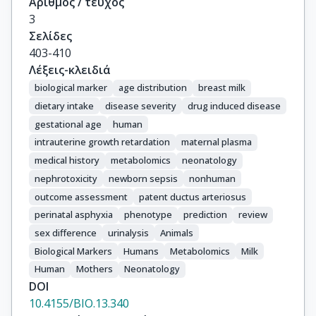
Αριθμός / τεύχος
3
Σελίδες
403-410
Λέξεις-κλειδιά
biological marker
age distribution
breast milk
dietary intake
disease severity
drug induced disease
gestational age
human
intrauterine growth retardation
maternal plasma
medical history
metabolomics
neonatology
nephrotoxicity
newborn sepsis
nonhuman
outcome assessment
patent ductus arteriosus
perinatal asphyxia
phenotype
prediction
review
sex difference
urinalysis
Animals
Biological Markers
Humans
Metabolomics
Milk
Human
Mothers
Neonatology
DOI
10.4155/BIO.13.340