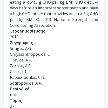
eating a low (3 g CHO per kg BM) CHO diet 3-4
days before an important soccer match and have
a high CHO intake that provides at least 8 g CHO
per kg BM. © 2013 National Strength and
Conditioning Association.
Έτος δημοσίευσης
2013
Συγγραφείς
Souglis, A.G.

Chryssanthopoulos, C.I.

Travlos, A.K.

Zorzou, A.E.

Gissis, I.T.

Papadopoulos, C.N.

Sotiropoulos, A.A.
Περιοδικό
null
Τόμος
27