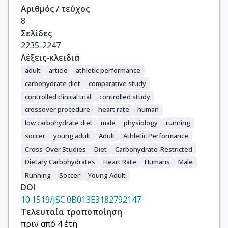
Αριθμός / τεύχος
8
Σελίδες
2235-2247
Λέξεις-κλειδιά
adult
article
athletic performance
carbohydrate diet
comparative study
controlled clinical trial
controlled study
crossover procedure
heart rate
human
low carbohydrate diet
male
physiology
running
soccer
young adult
Adult
Athletic Performance
Cross-Over Studies
Diet
Carbohydrate-Restricted
Dietary Carbohydrates
Heart Rate
Humans
Male
Running
Soccer
Young Adult
DOI
10.1519/JSC.0B013E3182792147
Τελευταία τροποποίηση
πριν από 4 έτη