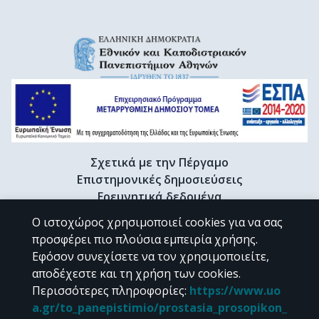
Σχετικά με την Πέργαμο
Επιστημονικές δημοσιεύσεις
Ερευνητικά δεδομένα
Διδακτορικές διατριβές & Γκρίζα βιβλιογραφία
Ο ιστοχώρος χρησιμοποιεί cookies για να σας
Προφίλ Ερευνητή
προσφέρει πιο πλούσια εμπειρία χρήσης.
Εφόσον συνεχίσετε να τον χρησιμοποιείτε,
αποδέχεστε και τη χρήση των cookies.
CC BY-NC 4.0
Περισσότερες πληροφορίες
:
https://www.uo
a.gr/to_panepistimio/prostasia_prosopikon_
Εκτός αν αναφέρεται διαφορετικά, το υλικό της "Περγάμου" διατίθεται