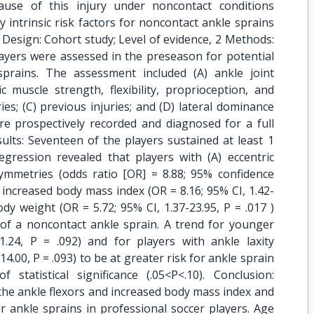
cause of this injury under noncontact conditions
y intrinsic risk factors for noncontact ankle sprains
y Design: Cohort study; Level of evidence, 2 Methods:
ayers were assessed in the preseason for potential
sprains. The assessment included (A) ankle joint
ic muscle strength, flexibility, proprioception, and
ies; (C) previous injuries; and (D) lateral dominance
re prospectively recorded and diagnosed for a full
ults: Seventeen of the players sustained at least 1
egression revealed that players with (A) eccentric
symmetries (odds ratio [OR] = 8.88; 95% confidence
(B) increased body mass index (OR = 8.16; 95% CI, 1.42-
ody weight (OR = 5.72; 95% CI, 1.37-23.95, P = .017 )
k of a noncontact ankle sprain. A trend for younger
1.24, P = .092) and for players with ankle laxity
4.00, P = .093) to be at greater risk for ankle sprain
statistical significance (.05<P<.10). Conclusion:
the ankle flexors and increased body mass index and
r ankle sprains in professional soccer players. Age