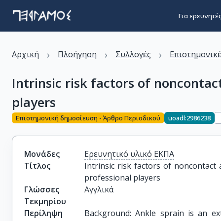
Για ερευνητέ
›
›
›
Αρχική
Πλοήγηση
Συλλογές
Επιστημονικέ
Intrinsic risk factors of noncontac
players
Επιστημονική δημοσίευση - Άρθρο Περιοδικού
uoadl:2986238
Μονάδες
Ερευνητικό υλικό ΕΚΠΑ
Τίτλος
Intrinsic risk factors of noncontact
professional players
Γλώσσες
Αγγλικά
Τεκμηρίου
Περίληψη
Background: Ankle sprain is an ex