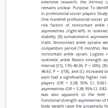
extensive research, the intrinsic 
remains unclear. Purpose: To identif
in professional soccer players. Stud
One hundred professional soccer pl
risk factors of noncontact ankle 
asymmetries (right-left) in isokinet
stability; (B) somatometric asymmetr
traits. Noncontact ankle sprains we
competition period (10 months). Res
noncontact ankle sprain. Logistic r
isokinetic ankle flexion strength a
interval [CI], 1.95-40.36, P = .005), 
46.63, P = .018), and (C) increased b
each had a significantly higher ris
players (OR = 0.28; 95% CI, 0.061-
asymmetries (OR = 3.38; 95% CI, 0.82-1
was also apparent to the limit of 
Functional strength asymmetries of 
body weight raise the propensity fo