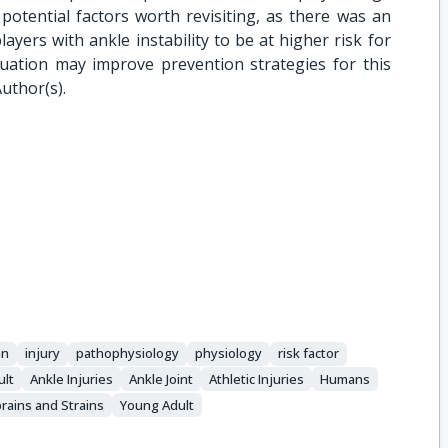
potential factors worth revisiting, as there was an
ayers with ankle instability to be at higher risk for
luation may improve prevention strategies for this
Author(s).
an
injury
pathophysiology
physiology
risk factor
ult
Ankle Injuries
Ankle Joint
Athletic Injuries
Humans
rains and Strains
Young Adult