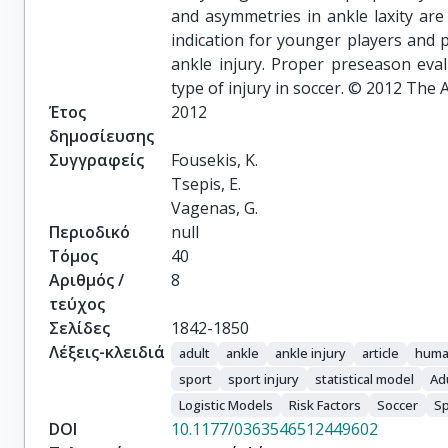
and asymmetries in ankle laxity are 
indication for younger players and pl
ankle injury. Proper preseason eva
type of injury in soccer. © 2012 The 
Έτος
2012
δημοσίευσης
Συγγραφείς
Fousekis, K.

Tsepis, E.

Vagenas, G.
Περιοδικό
null
Τόμος
40
Αριθμός /
8
τεύχος
Σελίδες
1842-1850
Λέξεις-κλειδιά
adult
ankle
ankle injury
article
hum
sport
sport injury
statistical model
Ad
Logistic Models
Risk Factors
Soccer
Sp
DOI
10.1177/0363546512449602