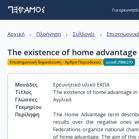
Για ερευνητέ
›
›
›
Αρχική
Πλοήγηση
Συλλογές
Επιστημονικέ
The existence of home advantage i
Επιστημονική δημοσίευση - Άρθρο Περιοδικού
uoadl:2986270
Μονάδες
Ερευνητικό υλικό ΕΚΠΑ
Τίτλος
The existence of home advantage in v
Γλώσσες
Αγγλικά
Τεκμηρίου
Περίληψη
The Home Advantage term describes 
results over the negative ones wh
Federations organize national cham
of home advantage. The aim of this s