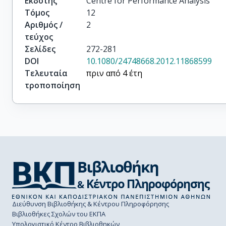
Εκδότης
Centre for Performance Analysis
Τόμος
12
Αριθμός /
2
τεύχος
Σελίδες
272-281
DOI
10.1080/24748668.2012.11868599
Τελευταία
πριν από 4 έτη
τροποποίηση
Διεύθυνση Βιβλιοθήκης & Κέντρου Πληροφόρησης
Βιβλιοθήκες Σχολών του ΕΚΠΑ
Υπολογιστικό Κέντρο Βιβλιοθηκών