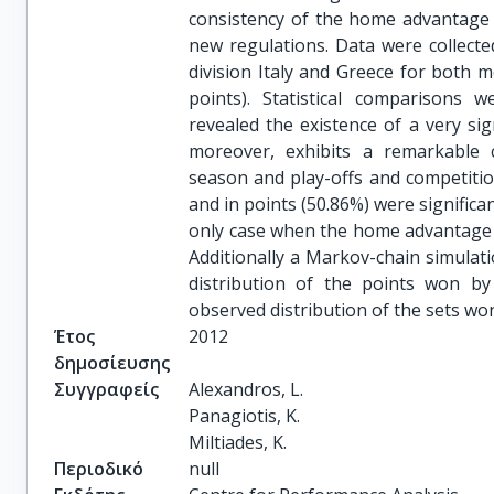
consistency of the home advantage e
new regulations. Data were collected
division Italy and Greece for both 
points). Statistical comparisons 
revealed the existence of a very sig
moreover, exhibits a remarkable 
season and play-offs and competitio
and in points (50.86%) were significa
only case when the home advantage wa
Additionally a Markov-chain simula
distribution of the points won 
observed distribution of the sets w
Έτος
2012
δημοσίευσης
Συγγραφείς
Alexandros, L.

Panagiotis, K.

Miltiades, K.
Περιοδικό
null