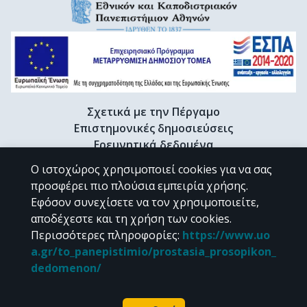
Σχετικά με την Πέργαμο
Επιστημονικές δημοσιεύσεις
Ερευνητικά δεδομένα
Διδακτορικές διατριβές & Γκρίζα βιβλιογραφία
Ο ιστοχώρος χρησιμοποιεί cookies για να σας
Προφίλ Ερευνητή
προσφέρει πιο πλούσια εμπειρία χρήσης.
Εφόσον συνεχίσετε να τον χρησιμοποιείτε,
αποδέχεστε και τη χρήση των cookies.
CC BY-NC 4.0
Περισσότερες πληροφορίες
:
https://www.uo
a.gr/to_panepistimio/prostasia_prosopikon_
Εκτός αν αναφέρεται διαφορετικά, το υλικό της "Περγάμου" διατίθεται
dedomenon/
υπό τους όρους της
CC BY-NC 4.0
άδειας Creative Commons
.
Powered by