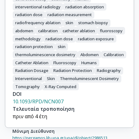
interventional radiology
radiation absorption
radiation dose
radiation measurement
radiofrequency ablation
skin
stomach biopsy
abdomen
calibration
catheter ablation
fluoroscopy
methodology
radiation dose
radiation exposure
radiation protection
skin
thermoluminescence dosimetry
Abdomen
Calibration
Catheter Ablation
Fluoroscopy
Humans
Radiation Dosage
Radiation Protection
Radiography
Interventional
Skin
Thermoluminescent Dosimetry
Tomography
X-Ray Computed
DOI
10.1093/RPD/NCN007
Τελευταία τροποποίηση
πριν από 4 έτη
Μόνιμη Διεύθυνση
https://pergamos.lib.uoa.gr/uoa/dl/object/2986513