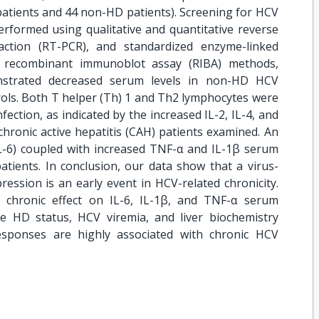
patients and 44 non-HD patients). Screening for HCV
rformed using qualitative and quantitative reverse
action (RT-PCR), and standardized enzyme-linked
 recombinant immunoblot assay (RIBA) methods,
onstrated decreased serum levels in non-HD HCV
rols. Both T helper (Th) 1 and Th2 lymphocytes were
fection, as indicated by the increased IL-2, IL-4, and
l chronic active hepatitis (CAH) patients examined. An
-6) coupled with increased TNF-α and IL-1β serum
atients. In conclusion, our data show that a virus-
ssion is an early event in HCV-related chronicity.
a chronic effect on IL-6, IL-1β, and TNF-α serum
 the HD status, HCV viremia, and liver biochemistry
sponses are highly associated with chronic HCV