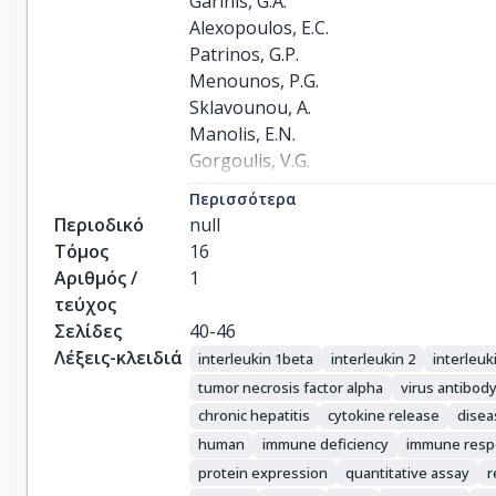
Garinis, G.A.

Alexopoulos, E.C.

Patrinos, G.P.

Menounos, P.G.

Sklavounou, A.

Manolis, E.N.

Gorgoulis, V.G.

Valis, D.
Περισσότερα
Περιοδικό
null
Τόμος
16
Αριθμός /
1
τεύχος
Σελίδες
40-46
Λέξεις-κλειδιά
interleukin 1beta
interleukin 2
interleuk
tumor necrosis factor alpha
virus antibod
chronic hepatitis
cytokine release
disea
human
immune deficiency
immune res
protein expression
quantitative assay
r