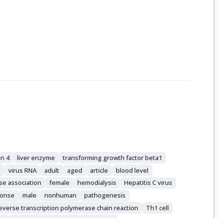
in 4
liver enzyme
transforming growth factor beta1
y
virus RNA
adult
aged
article
blood level
se association
female
hemodialysis
Hepatitis C virus
ponse
male
nonhuman
pathogenesis
everse transcription polymerase chain reaction
Th1 cell