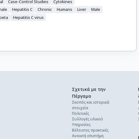
al
Case-Control Studies
Cytokines
male
Hepatitis C
Chronic
Humans
Liver
Male
beta
Hepatitis C virus
Σχετικά με την
Πέργαμο
Σκοπός και ιστορικά
στοιχεία
Πολιτικές
Συλλογές υλικού
Υπηρεσίες
Βέλτιστες πρακτικές
Ανοικτή επιστήμη