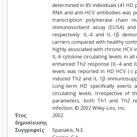
determined in 85 individuals (41 HD 
RNA and anti-HCV antibodies was pe
transcription polymerase chain re
immunosorbent assay (ELISA) and
respectively. IL-4 and IL-1β dem
carriers compared with healthy cont
highly associated with chronic HCV in
IL-6 cytokine circulating levels in al
enhanced Th2 response (IL-4 and IL
levels was reported in HD HCV (-) p
induced Th2 and IL-1β immunosuppre
Long-term HD specifically exerts 
circulating levels. Irrespective of
parameters, both Th1 and Th2 re
infection. © 2002 Wiley-Liss, Inc.
Έτος
2002
δημοσίευσης
Συγγραφείς
Spanakis, N.E.
