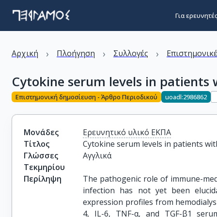
Για ερευνητέ
›
›
›
Αρχική
Πλοήγηση
Συλλογές
Επιστημονικέ
Cytokine serum levels in patients 
Επιστημονική δημοσίευση - Άρθρο Περιοδικού
uoadl:2986862
Μονάδες
Ερευνητικό υλικό ΕΚΠΑ
Τίτλος
Cytokine serum levels in patients wit
Γλώσσες
Αγγλικά
Τεκμηρίου
Περίληψη
The pathogenic role of immune-medi
infection has not yet been elucida
expression profiles from hemodialysi
4, IL-6, TNF-α, and TGF-β1 serum