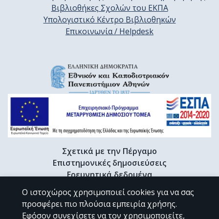
Βιβλιοθήκες Σχολών του ΕΚΠΑ
Υπολογιστικό Κέντρο Βιβλιοθηκών
Επικοινωνία / Helpdesk
Σχετικά με την Πέργαμο
Επιστημονικές δημοσιεύσεις
Ερευνητικά δεδομένα
Διδακτορικές διατριβές & Γκρίζα βιβλιογραφία
Ο ιστοχώρος χρησιμοποιεί cookies για να σας
Προφίλ Ερευνητή
προσφέρει πιο πλούσια εμπειρία χρήσης.
Εφόσον συνεχίσετε να τον χρησιμοποιείτε,