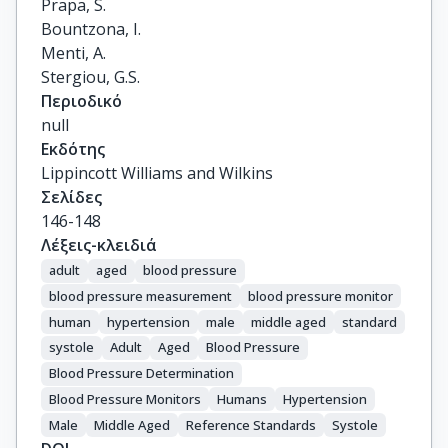
Prapa, S.

Bountzona, I.

Menti, A.

Stergiou, G.S.
Περιοδικό
null
Εκδότης
Lippincott Williams and Wilkins
Σελίδες
146-148
Λέξεις-κλειδιά
adult
aged
blood pressure
blood pressure measurement
blood pressure monitor
human
hypertension
male
middle aged
standard
systole
Adult
Aged
Blood Pressure
Blood Pressure Determination
Blood Pressure Monitors
Humans
Hypertension
Male
Middle Aged
Reference Standards
Systole