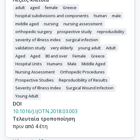
adult
aged
female
Greece
hospital subdivisions and components
human
male
middle aged
nursing
nursing assessment
orthopedic surgery
prospective study
reproducibility
severity of illness index
surgical infection
validation study
very elderly
young adult
Adult
Aged
Aged
80 and over
Female
Greece
Hospital Units
Humans
Male
Middle Aged
Nursing Assessment
Orthopedic Procedures
Prospective Studies
Reproducibility of Results
Severity of Illness Index
Surgical Wound Infection
Young Adult
DOI
10.1016/J.IJOTN.2018.03.003
Τελευταία τροποποίηση
πριν από 4 έτη