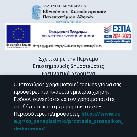
Σχετικά με την Πέργαμο
Επιστημονικές δημοσιεύσεις
Ερευνητικά δεδομένα
Διδακτορικές διατριβές & Γκρίζα βιβλιογραφία
Ο ιστοχώρος χρησιμοποιεί cookies για να σας
Προφίλ Ερευνητή
προσφέρει πιο πλούσια εμπειρία χρήσης.
Εφόσον συνεχίσετε να τον χρησιμοποιείτε,
αποδέχεστε και τη χρήση των cookies.
CC BY-NC 4.0
Περισσότερες πληροφορίες
:
https://www.uo
a.gr/to_panepistimio/prostasia_prosopikon_
Εκτός αν αναφέρεται διαφορετικά, το υλικό της "Περγάμου" διατίθεται
dedomenon/
υπό τους όρους της
CC BY-NC 4.0
άδειας Creative Commons
.