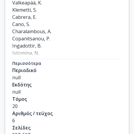
Valkeapää, K.

Klemetti, S.

Cabrera, E.

Cano, S.

Charalambous, A.

Copanitsanou, P.

Ingadottir, B.

Istomina, N.

Johansson Stark, A.

Περισσότερα
Katajisto, J.

Περιοδικό
Lemonidou, C.

null
Papastavrou, E.

Εκδότης
Sigurdardottir, A.K.

null
Sourtzi, P.

Τόμος
Unosson, M.

20
Zabalegui, A.

Αριθμός / τεύχος
Leino-Kilpi, H.
6
Σελίδες