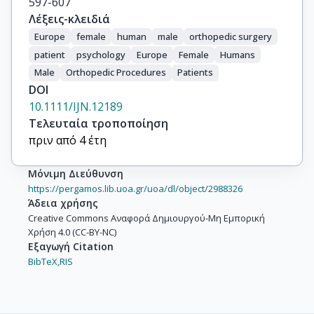
597-607
Λέξεις-κλειδιά
Europe
female
human
male
orthopedic surgery
patient
psychology
Europe
Female
Humans
Male
Orthopedic Procedures
Patients
DOI
10.1111/IJN.12189
Τελευταία τροποποίηση
πριν από 4 έτη
Μόνιμη Διεύθυνση
https://pergamos.lib.uoa.gr/uoa/dl/object/2988326
Άδεια χρήσης
Creative Commons Αναφορά Δημιουργού-Μη Εμπορική
Χρήση 4.0 (CC-BY-NC)
Εξαγωγή Citation
BibTeX,
RIS