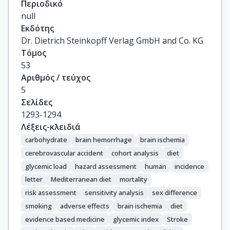
Περιοδικό
null
Εκδότης
Dr. Dietrich Steinkopff Verlag GmbH and Co. KG
Τόμος
53
Αριθμός / τεύχος
5
Σελίδες
1293-1294
Λέξεις-κλειδιά
carbohydrate
brain hemorrhage
brain ischemia
cerebrovascular accident
cohort analysis
diet
glycemic load
hazard assessment
human
incidence
letter
Mediterranean diet
mortality
risk assessment
sensitivity analysis
sex difference
smoking
adverse effects
brain ischemia
diet
evidence based medicine
glycemic index
Stroke