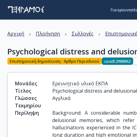
Για ερευνητέ
›
›
›
Αρχική
Πλοήγηση
Συλλογές
Επιστημονικέ
Psychological distress and delusion
Επιστημονική δημοσίευση - Άρθρο Περιοδικού
uoadl:2988862
Μονάδες
Ερευνητικό υλικό ΕΚΠΑ
Τίτλος
Psychological distress and delusional 
Γλώσσες
Αγγλικά
Τεκμηρίου
Περίληψη
Background: A considerable numbe
delusional memories, which refer
hallucinations experienced in the 
long duration and high emotional imp