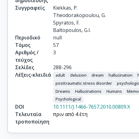
δημοσίευσης
Συγγραφείς
Kiekkas, P.

Theodorakopoulou, G.

Spyratos, F.

Baltopoulos, G.I.
Περιοδικό
null
Τόμος
57
Αριθμός /
3
τεύχος
Σελίδες
288-296
Λέξεις-κλειδιά
adult
delusion
dream
hallucination
posttraumatic stress disorder
psychologic
Dreams
Hallucinations
Humans
Memo
Psychological
DOI
10.1111/J.1466-7657.2010.00809.X
Τελευταία
πριν από 4 έτη
τροποποίηση