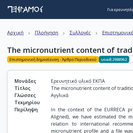
Για ερευνητέ
›
›
›
Αρχική
Πλοήγηση
Συλλογές
Επιστημονικέ
The micronutrient content of trad
Επιστημονική δημοσίευση - Άρθρο Περιοδικού
uoadl:2988962
Μονάδες
Ερευνητικό υλικό ΕΚΠΑ
Τίτλος
The micronutrient content of traditi
Γλώσσες
Αγγλικά
Τεκμηρίου
Περίληψη
In the context of the EURRECA p
Aligned), we have estimated the mi
relation to international recom
micronutrient profile and a file was