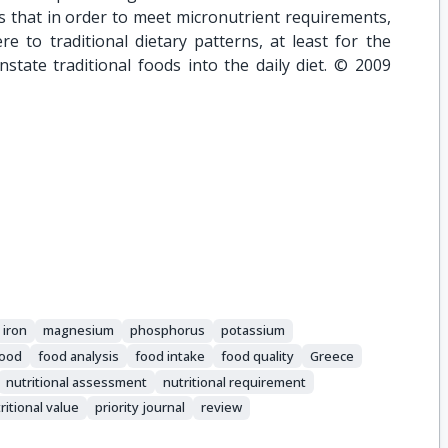
s that in order to meet micronutrient requirements,
e to traditional dietary patterns, at least for the
state traditional foods into the daily diet. © 2009
iron
magnesium
phosphorus
potassium
food
food analysis
food intake
food quality
Greece
nutritional assessment
nutritional requirement
ritional value
priority journal
review