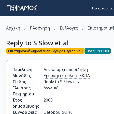
Για ερευνητέ
›
›
›
Αρχική
Πλοήγηση
Συλλογές
Επιστημονικέ
Reply to S Slow et al
Επιστημονική δημοσίευση - Άρθρο Περιοδικού
uoadl:2989088
Περίληψη
Δεν υπάρχει περίληψη
Μονάδες
Ερευνητικό υλικό ΕΚΠΑ
Τίτλος
Reply to S Slow et al
Γλώσσες
Αγγλικά
Τεκμηρίου
Έτος
2008
δημοσίευσης
Συγγραφείς
Detopoulou, P.
