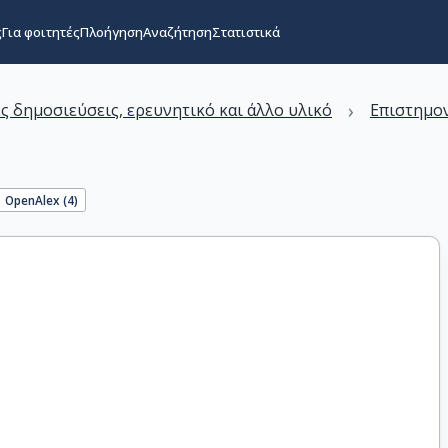
ς
Για φοιτητές
Πλοήγηση
Αναζήτηση
Στατιστικά
›
ς δημοσιεύσεις, ερευνητικό και άλλο υλικό
Επιστημον
OpenAlex (
4
)