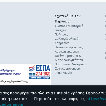
Σχετικά με την
Πέργαμο
Σκοπός και ιστορικά
στοιχεία
Πολιτικές
Συλλογές υλικού
Υπηρεσίες
Βέλτιστες πρακτικές
Ανοικτή επιστήμη
Διεθνή πρότυπα &
διαλειτουργικότητα
Προσωπικά δεδομένα
Συχνές ερωτήσεις
Επικοινωνία
α σας προσφέρει πιο πλούσια εμπειρία χρήσης. Εφόσον συ
χρήση των cookies.
Περισσότερες πληροφορίες
:
https://w
n_dedomenon/