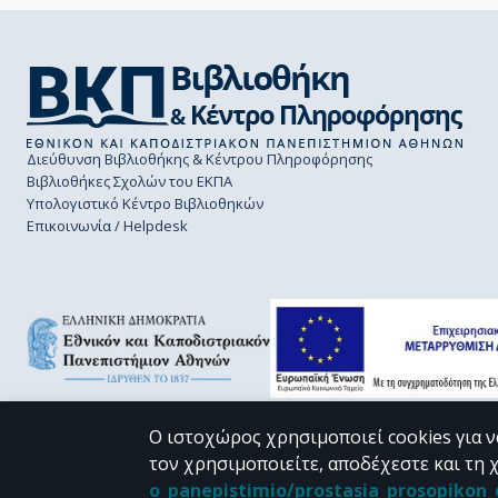
Διεύθυνση Βιβλιοθήκης & Κέντρου Πληροφόρησης
Βιβλιοθήκες Σχολών του ΕΚΠΑ
Υπολογιστικό Κέντρο Βιβλιοθηκών
Επικοινωνία / Helpdesk
Ο ιστοχώρος χρησιμοποιεί cookies για ν
τον χρησιμοποιείτε, αποδέχεστε και τη 
CC BY-NC 4.0
o_panepistimio/prostasia_prosopiko