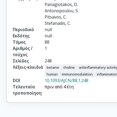
Panagiotakos, D.

Antonopoulou, S.

Pitsavos, C.

Stefanadis, C.
Περιοδικό
null
Εκδότης
null
Τόμος
88
Αριθμός /
1
τεύχος
Σελίδες
248
Λέξεις-κλειδιά
betaine
choline
antiinflammatory activit
human
immunomodulation
inflammatio
DOI
10.1093/AJCN/88.1.248
Τελευταία
πριν από 4 έτη
τροποποίηση