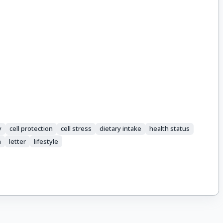
y
cell protection
cell stress
dietary intake
health status
n
letter
lifestyle