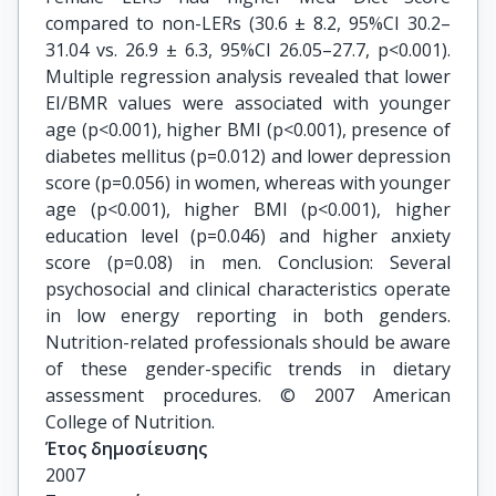
compared to non-LERs (30.6 ± 8.2, 95%CI 30.2–
31.04 vs. 26.9 ± 6.3, 95%CI 26.05–27.7, p<0.001).
Multiple regression analysis revealed that lower
EI/BMR values were associated with younger
age (p<0.001), higher BMI (p<0.001), presence of
diabetes mellitus (p=0.012) and lower depression
score (p=0.056) in women, whereas with younger
age (p<0.001), higher BMI (p<0.001), higher
education level (p=0.046) and higher anxiety
score (p=0.08) in men. Conclusion: Several
psychosocial and clinical characteristics operate
in low energy reporting in both genders.
Nutrition-related professionals should be aware
of these gender-specific trends in dietary
assessment procedures. © 2007 American
College of Nutrition.
Έτος δημοσίευσης
2007