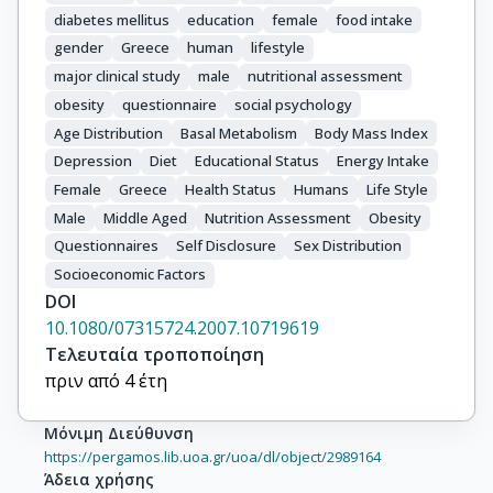
diabetes mellitus
education
female
food intake
gender
Greece
human
lifestyle
major clinical study
male
nutritional assessment
obesity
questionnaire
social psychology
Age Distribution
Basal Metabolism
Body Mass Index
Depression
Diet
Educational Status
Energy Intake
Female
Greece
Health Status
Humans
Life Style
Male
Middle Aged
Nutrition Assessment
Obesity
Questionnaires
Self Disclosure
Sex Distribution
Socioeconomic Factors
DOI
10.1080/07315724.2007.10719619
Τελευταία τροποποίηση
πριν από 4 έτη
Μόνιμη Διεύθυνση
https://pergamos.lib.uoa.gr/uoa/dl/object/2989164
Άδεια χρήσης