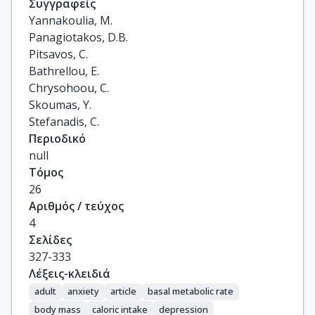
Συγγραφείς
Yannakoulia, M.

Panagiotakos, D.B.

Pitsavos, C.

Bathrellou, E.

Chrysohoou, C.

Skoumas, Y.

Stefanadis, C.
Περιοδικό
null
Τόμος
26
Αριθμός / τεύχος
4
Σελίδες
327-333
Λέξεις-κλειδιά
adult
anxiety
article
basal metabolic rate
body mass
caloric intake
depression