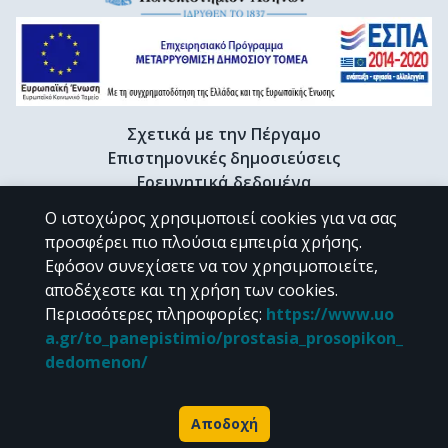
Σχετικά με την Πέργαμο
Επιστημονικές δημοσιεύσεις
Ερευνητικά δεδομένα
Διδακτορικές διατριβές & Γκρίζα βιβλιογραφία
Ο ιστοχώρος χρησιμοποιεί cookies για να σας
Προφίλ Ερευνητή
προσφέρει πιο πλούσια εμπειρία χρήσης.
Εφόσον συνεχίσετε να τον χρησιμοποιείτε,
αποδέχεστε και τη χρήση των cookies.
CC BY-NC 4.0
Περισσότερες πληροφορίες
:
https://www.uo
a.gr/to_panepistimio/prostasia_prosopikon_
Εκτός αν αναφέρεται διαφορετικά, το υλικό της "Περγάμου" διατίθεται
dedomenon/
υπό τους όρους της
CC BY-NC 4.0
άδειας Creative Commons
.
Powered by
Αποδοχή