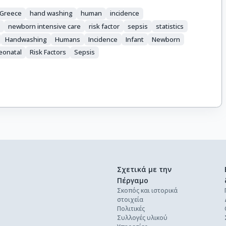
Greece
hand washing
human
incidence
n
newborn intensive care
risk factor
sepsis
statistics
Handwashing
Humans
Incidence
Infant
Newborn
eonatal
Risk Factors
Sepsis
Σχετικά με την
Πέργαμο
Σκοπός και ιστορικά
στοιχεία
Πολιτικές
Συλλογές υλικού