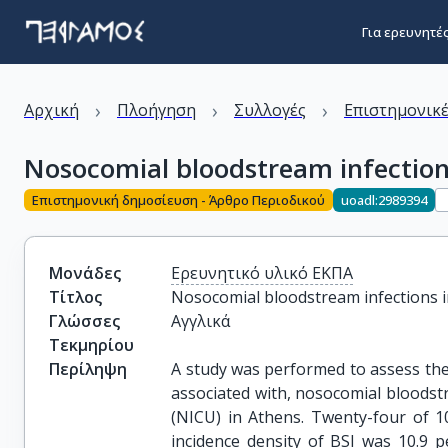
Για ερευνητέ
›
›
›
Αρχική
Πλοήγηση
Συλλογές
Επιστημονικέ
Nosocomial bloodstream infections
Επιστημονική δημοσίευση - Άρθρο Περιοδικού
uoadl:2989394
Μονάδες
Ερευνητικό υλικό ΕΚΠΑ
Τίτλος
Nosocomial bloodstream infections in
Γλώσσες
Αγγλικά
Τεκμηρίου
Περίληψη
A study was performed to assess the i
associated with, nosocomial bloodstr
(NICU) in Athens. Twenty-four of 1
incidence density of BSI was 10.9 