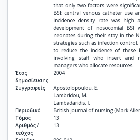
that only two factors were signific
BSI: central venous catheter use a
incidence density rate was high 
development of nosocomial BSI w
neonates during their stay in the N
strategies such as infection control
to reduce the incidence of these in
involving staff who insert and m
managers who allocate resources.
Έτος
2004
δημοσίευσης
Συγγραφείς
Apostolopoulou, E.

Lambridou, M.

Lambadaridis, I.
Περιοδικό
British journal of nursing (Mark Alle
Τόμος
13
Αριθμός /
13
τεύχος