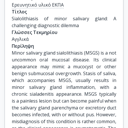
Ερευνητικό υλικό ΕΚΠΑ
Τίτλος
Sialolithiasis of minor salivary gland: A 
challenging diagnostic dilemma
Γλώσσες Τεκμηρίου
Αγγλικά
Περίληψη
Minor salivary gland sialolithiasis (MSGS) is a not
uncommon oral mucosal disease. Its clinical
appearance may mimic a mucocyst or other
benign submucosal overgrowth. Stasis of saliva,
which accompanies MSGS, usually results in
minor salivary gland inflammation, with a
chronic sialadenitis appearance. MSGS typically
is a painless lesion but can become painful when
the salivary gland parenchyma or excretory duct
becomes infected, with or without pus. However,
misdiagnosis of this condition is rather common,