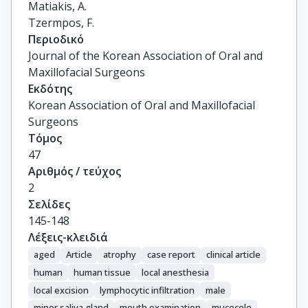
Matiakis, A.

Tzermpos, F.
Περιοδικό
Journal of the Korean Association of Oral and
Maxillofacial Surgeons
Εκδότης
Korean Association of Oral and Maxillofacial
Surgeons
Τόμος
47
Αριθμός / τεύχος
2
Σελίδες
145-148
Λέξεις-κλειδιά
aged
Article
atrophy
case report
clinical article
human
human tissue
local anesthesia
local excision
lymphocytic infiltration
male
minor saliva gland
mouth examination
mucocele