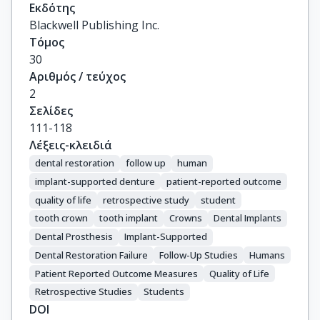
Εκδότης
Blackwell Publishing Inc.
Τόμος
30
Αριθμός / τεύχος
2
Σελίδες
111-118
Λέξεις-κλειδιά
dental restoration
follow up
human
implant-supported denture
patient-reported outcome
quality of life
retrospective study
student
tooth crown
tooth implant
Crowns
Dental Implants
Dental Prosthesis
Implant-Supported
Dental Restoration Failure
Follow-Up Studies
Humans
Patient Reported Outcome Measures
Quality of Life
Retrospective Studies
Students
DOI