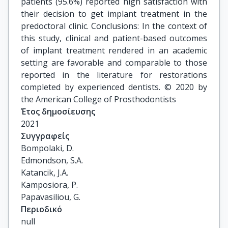
patients (95.6%) reported high satisfaction with
their decision to get implant treatment in the
predoctoral clinic. Conclusions: In the context of
this study, clinical and patient-based outcomes
of implant treatment rendered in an academic
setting are favorable and comparable to those
reported in the literature for restorations
completed by experienced dentists. © 2020 by
the American College of Prosthodontists
Έτος δημοσίευσης
2021
Συγγραφείς
Bompolaki, D.

Edmondson, S.A.

Katancik, J.A.

Kamposiora, P.

Papavasiliou, G.
Περιοδικό
null