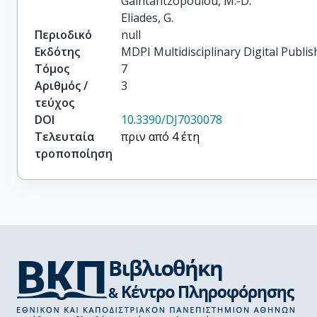
Gaintantzopoulou, M.-D.

Eliades, G.
Περιοδικό
null
Εκδότης
MDPI Multidisciplinary Digital Publis
Τόμος
7
Αριθμός /
3
τεύχος
DOI
10.3390/DJ7030078
Τελευταία
πριν από 4 έτη
τροποποίηση