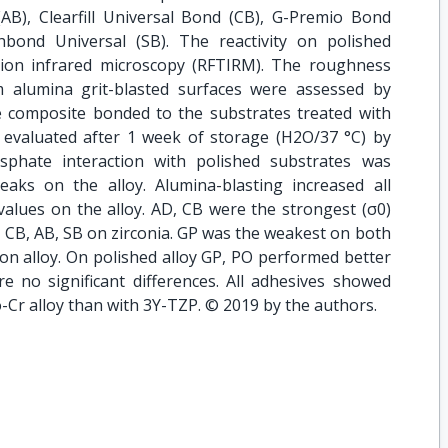
(AB), Clearfill Universal Bond (CB), G-Premio Bond
bond Universal (SB). The reactivity on polished
tion infrared microscopy (RFTIRM). The roughness
 alumina grit-blasted surfaces were assessed by
he composite bonded to the substrates treated with
 evaluated after 1 week of storage (H2O/37 °C) by
osphate interaction with polished substrates was
aks on the alloy. Alumina-blasting increased all
alues on the alloy. AD, CB were the strongest (σ0)
 CB, AB, SB on zirconia. GP was the weakest on both
) on alloy. On polished alloy GP, PO performed better
e no significant differences. All adhesives showed
-Cr alloy than with 3Y-TZP. © 2019 by the authors.