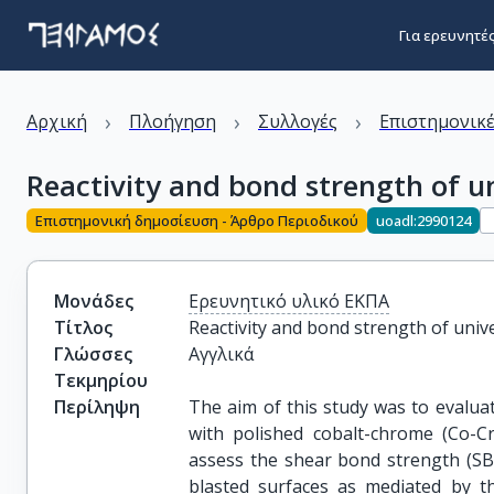
Για ερευνητέ
›
›
›
Αρχική
Πλοήγηση
Συλλογές
Επιστημονικέ
Reactivity and bond strength of un
Επιστημονική δημοσίευση - Άρθρο Περιοδικού
uoadl:2990124
Μονάδες
Ερευνητικό υλικό ΕΚΠΑ
Τίτλος
Reactivity and bond strength of unive
Γλώσσες
Αγγλικά
Τεκμηρίου
Περίληψη
The aim of this study was to evaluate
with polished cobalt-chrome (Co-Cr
assess the shear bond strength (SB
blasted surfaces as mediated by t