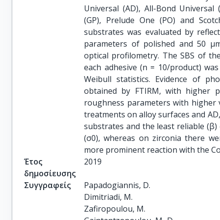
Universal (AD), All-Bond Universal 
(GP), Prelude One (PO) and Scotch
substrates was evaluated by reflec
parameters of polished and 50 µm
optical profilometry. The SBS of t
each adhesive (n = 10/product) was
Weibull statistics. Evidence of ph
obtained by FTIRM, with higher pe
roughness parameters with higher v
treatments on alloy surfaces and AD,
substrates and the least reliable (β
(σ0), whereas on zirconia there wer
more prominent reaction with the Co
Έτος
2019
δημοσίευσης
Συγγραφείς
Papadogiannis, D.

Dimitriadi, M.

Zafiropoulou, M.
