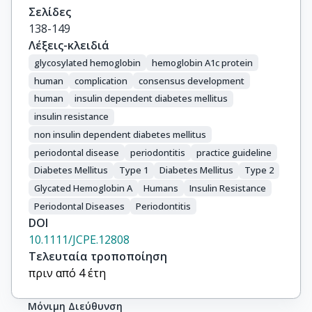
Σελίδες
138-149
Λέξεις-κλειδιά
glycosylated hemoglobin
hemoglobin A1c protein
human
complication
consensus development
human
insulin dependent diabetes mellitus
insulin resistance
non insulin dependent diabetes mellitus
periodontal disease
periodontitis
practice guideline
Diabetes Mellitus
Type 1
Diabetes Mellitus
Type 2
Glycated Hemoglobin A
Humans
Insulin Resistance
Periodontal Diseases
Periodontitis
DOI
10.1111/JCPE.12808
Τελευταία τροποποίηση
πριν από 4 έτη
Μόνιμη Διεύθυνση