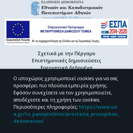
Σχετικά με την Πέργαμο
Επιστημονικές δημοσιεύσεις
Ερευνητικά δεδομένα
Διδακτορικές διατριβές & Γκρίζα βιβλιογραφία
Ο ιστοχώρος χρησιμοποιεί cookies για να σας
Προφίλ Ερευνητή
προσφέρει πιο πλούσια εμπειρία χρήσης.
Εφόσον συνεχίσετε να τον χρησιμοποιείτε,
αποδέχεστε και τη χρήση των cookies.
CC BY-NC 4.0
Περισσότερες πληροφορίες
:
https://www.uo
a.gr/to_panepistimio/prostasia_prosopikon_
Εκτός αν αναφέρεται διαφορετικά, το υλικό της "Περγάμου" διατίθεται
dedomenon/
υπό τους όρους της
CC BY-NC 4.0
άδειας Creative Commons
.