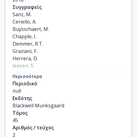
Συγγραφείς
Sanz, M.

Ceriello, A.

Buysschaert, M.

Chapple, I.

Demmer, R.T.

Graziani, F.

Herrera, D.

Jepsen, S.

Lione, L.

Περισσότερα
Madianos, P.

Περιοδικό
Mathur, M.

null
Montanya, E.

Εκδότης
Shapira, L.

Blackwell Munksgaard
Tonetti, M.

Τόμος
Vegh, D.
45
Αριθμός / τεύχος
2