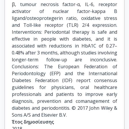
β, tumour necrosis factor-α, IL-6, receptor
activator of nuclear factor-kappa B
ligand/osteoprotegerin ratio, oxidative stress
and Toll-like receptor (TLR) 2/4 expression.
Interventions: Periodontal therapy is safe and
effective in people with diabetes, and it is
associated with reductions in HbA1C of 0.27–
0.48% after 3 months, although studies involving
longer-term follow-up are inconclusive.
Conclusions: The European Federation of
Periodontology (EFP) and the International
Diabetes Federation (IDF) report consensus
guidelines for physicians, oral healthcare
professionals and patients to improve early
diagnosis, prevention and comanagement of
diabetes and periodontitis. © 2017 John Wiley &
Sons A/S and Elsevier B.V.
Έτος δημοσίευσης
2018