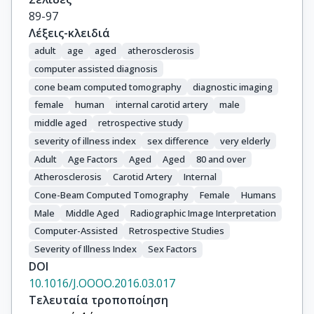
89-97
Λέξεις-κλειδιά
adult
age
aged
atherosclerosis
computer assisted diagnosis
cone beam computed tomography
diagnostic imaging
female
human
internal carotid artery
male
middle aged
retrospective study
severity of illness index
sex difference
very elderly
Adult
Age Factors
Aged
Aged
80 and over
Atherosclerosis
Carotid Artery
Internal
Cone-Beam Computed Tomography
Female
Humans
Male
Middle Aged
Radiographic Image Interpretation
Computer-Assisted
Retrospective Studies
Severity of Illness Index
Sex Factors
DOI
10.1016/J.OOOO.2016.03.017
Τελευταία τροποποίηση