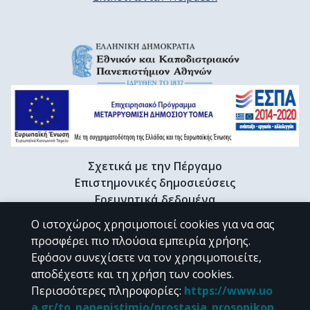
Σχετικά με την Πέργαμο
Επιστημονικές δημοσιεύσεις
Ερευνητικά δεδομένα
Διδακτορικές διατριβές & Γκρίζα βιβλιογραφία
Ο ιστοχώρος χρησιμοποιεί cookies για να σας
Προφίλ Ερευνητή
προσφέρει πιο πλούσια εμπειρία χρήσης.
Εφόσον συνεχίσετε να τον χρησιμοποιείτε,
αποδέχεστε και τη χρήση των cookies.
CC BY-NC 4.0
Περισσότερες πληροφορίες
:
https://www.uo
a.gr/to_panepistimio/prostasia_prosopikon_