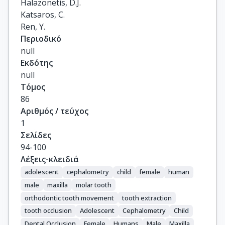
Halazonetis, D.J.

Katsaros, C.

Ren, Y.
Περιοδικό
null
Εκδότης
null
Τόμος
86
Αριθμός / τεύχος
1
Σελίδες
94-100
Λέξεις-κλειδιά
adolescent
cephalometry
child
female
human
male
maxilla
molar tooth
orthodontic tooth movement
tooth extraction
tooth occlusion
Adolescent
Cephalometry
Child
Dental Occlusion
Female
Humans
Male
Maxilla