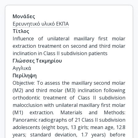
Μονάδες
Ερευνητικό υλικό ΕΚΠΑ
Τίτλος
Influence of unilateral maxillary first molar 
extraction treatment on second and third molar 
inclination in Class II subdivision patients
Γλώσσες Τεκμηρίου
Αγγλικά
Περίληψη
Objective: To assess the maxillary second molar
(M2) and third molar (M3) inclination following
orthodontic treatment of Class II subdivision
malocclusion with unilateral maxillary first molar
(M1) extraction. Materials and Methods:
Panoramic radiographs of 21 Class II subdivision
adolescents (eight boys, 13 girls; mean age, 12.8
years; standard deviation, 1.7 years) before