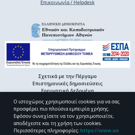
Επικοινωνία / Helpdesk
Σχετικά με την Πέργαμο
Επιστημονικές δημοσιεύσεις
Ερευνητικά δεδομένα
Διδακτορικές διατριβές & Γκρίζα βιβλιογραφία
Ο ιστοχώρος χρησιμοποιεί cookies για να σας
Προφίλ Ερευνητή
προσφέρει πιο πλούσια εμπειρία χρήσης.
Εφόσον συνεχίσετε να τον χρησιμοποιείτε,
αποδέχεστε και τη χρήση των cookies.
CC BY-NC 4.0
Περισσότερες πληροφορίες
:
https://www.uo