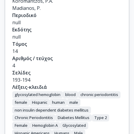
Koromantzos, P.A.

Madianos, P.
Περιοδικό
null
Εκδότης
null
Τόμος
14
Αριθμός / τεύχος
4
Σελίδες
193-194
Λέξεις-κλειδιά
glycosylated hemoglobin
blood
chronic periodontitis
female
Hispanic
human
male
non insulin dependent diabetes mellitus
Chronic Periodontitis
Diabetes Mellitus
Type 2
Female
Hemoglobin A
Glycosylated
Hispanic Americans
Humans
Male