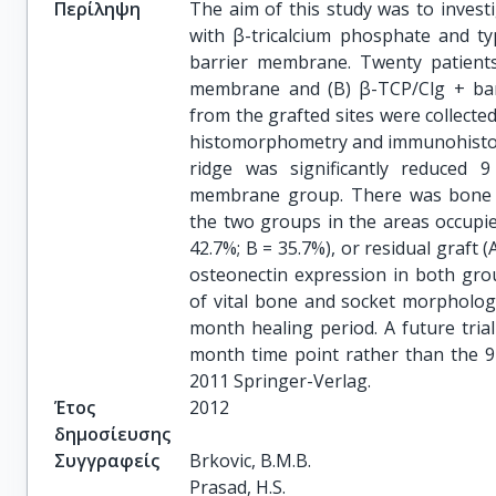
Περίληψη
The aim of this study was to investi
with β-tricalcium phosphate and ty
barrier membrane. Twenty patients
membrane and (B) β-TCP/Clg + barr
from the grafted sites were collect
histomorphometry and immunohistoch
ridge was significantly reduced 
membrane group. There was bone fo
the two groups in the areas occupi
42.7%; B = 35.7%), or residual graft
osteonectin expression in both gro
of vital bone and socket morpholog
month healing period. A future trial
month time point rather than the 9
2011 Springer-Verlag.
Έτος
2012
δημοσίευσης
Συγγραφείς
Brkovic, B.M.B.

Prasad, H.S.
