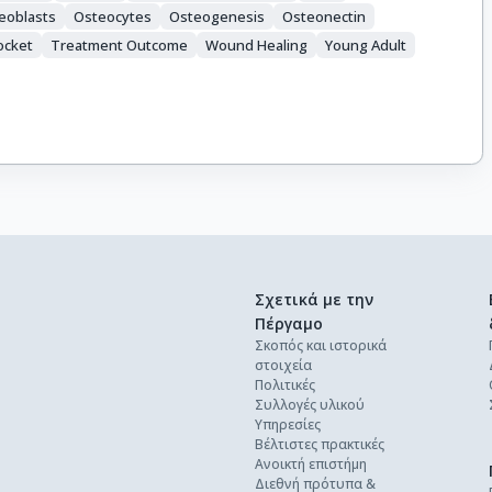
eoblasts
Osteocytes
Osteogenesis
Osteonectin
ocket
Treatment Outcome
Wound Healing
Young Adult
Σχετικά με την
Πέργαμο
Σκοπός και ιστορικά
στοιχεία
Πολιτικές
Συλλογές υλικού
Υπηρεσίες
Βέλτιστες πρακτικές
Ανοικτή επιστήμη
Διεθνή πρότυπα &