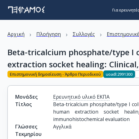
Για ερευνητέ
›
›
›
Αρχική
Πλοήγηση
Συλλογές
Επιστημονικέ
Beta-tricalcium phosphate/type I
extraction socket healing: Clinic
Επιστημονική δημοσίευση - Άρθρο Περιοδικού
uoadl:2991300
Μονάδες
Ερευνητικό υλικό ΕΚΠΑ
Τίτλος
Beta-tricalcium phosphate/type I co
human extraction socket healing:
immunohistochemical evaluation
Γλώσσες
Αγγλικά
Τεκμηρίου