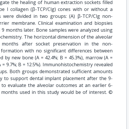
gate the healing of human extraction sockets filled
pe I collagen (β-TCP/Clg) cones with or without a
 were divided in two groups: (A) β-TCP/Clg non-
ier membrane. Clinical examination and biopsies
ed 9 months later. Bone samples were analyzed using
emistry. The horizontal dimension of the alveolar
9 months after socket preservation in the non-
rmation with no significant differences between
ed by new bone (A = 42.4%; B = 45.3%), marrow (A =
 (A = 9.7%; B = 12.5%). Immunohistochemistry revealed
ups. Both groups demonstrated sufficient amounts
y to support dental implant placement after the 9-
 to evaluate the alveolar outcomes at an earlier 6-
 months used in this study would be of interest. ©