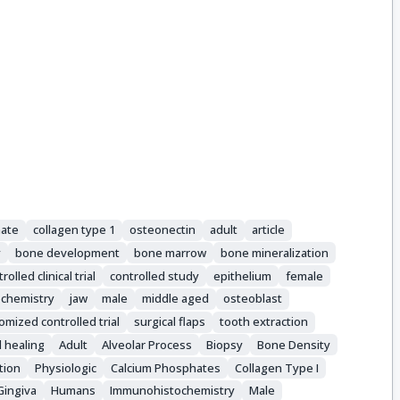
hate
collagen type 1
osteonectin
adult
article
y
bone development
bone marrow
bone mineralization
rolled clinical trial
controlled study
epithelium
female
chemistry
jaw
male
middle aged
osteoblast
omized controlled trial
surgical flaps
tooth extraction
 healing
Adult
Alveolar Process
Biopsy
Bone Density
ation
Physiologic
Calcium Phosphates
Collagen Type I
Gingiva
Humans
Immunohistochemistry
Male