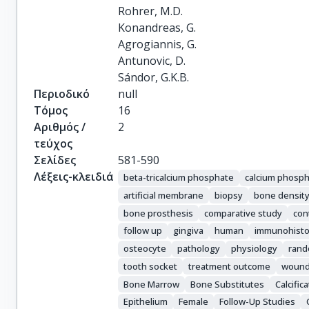
Rohrer, M.D.

Konandreas, G.

Agrogiannis, G.

Antunovic, D.

Sándor, G.K.B.
Περιοδικό
null
Τόμος
16
Αριθμός /
2
τεύχος
Σελίδες
581-590
Λέξεις-κλειδιά
beta-tricalcium phosphate
calcium phosp
artificial membrane
biopsy
bone densit
bone prosthesis
comparative study
cont
follow up
gingiva
human
immunohisto
osteocyte
pathology
physiology
rand
tooth socket
treatment outcome
wound
Bone Marrow
Bone Substitutes
Calcific
Epithelium
Female
Follow-Up Studies