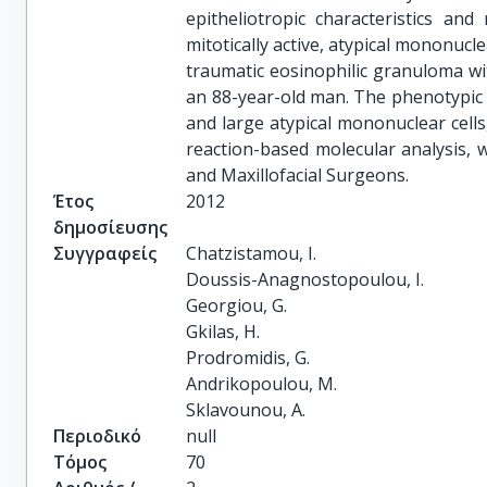
epitheliotropic characteristics and
mitotically active, atypical mononucle
traumatic eosinophilic granuloma wit
an 88-year-old man. The phenotypic a
and large atypical mononuclear cel
reaction-based molecular analysis, 
and Maxillofacial Surgeons.
Έτος
2012
δημοσίευσης
Συγγραφείς
Chatzistamou, I.

Doussis-Anagnostopoulou, I.

Georgiou, G.

Gkilas, H.

Prodromidis, G.

Andrikopoulou, M.

Sklavounou, A.
Περιοδικό
null
Τόμος
70