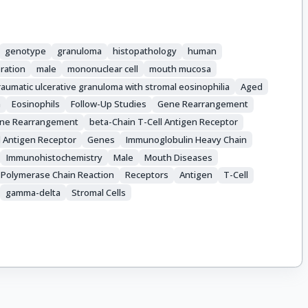
genotype
granuloma
histopathology
human
ration
male
mononuclear cell
mouth mucosa
raumatic ulcerative granuloma with stromal eosinophilia
Aged
a
Eosinophils
Follow-Up Studies
Gene Rearrangement
ne Rearrangement
beta-Chain T-Cell Antigen Receptor
 Antigen Receptor
Genes
Immunoglobulin Heavy Chain
Immunohistochemistry
Male
Mouth Diseases
Polymerase Chain Reaction
Receptors
Antigen
T-Cell
gamma-delta
Stromal Cells