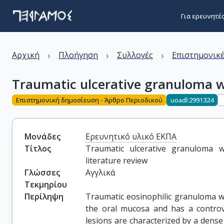
Για ερευνητέ
›
›
›
Αρχική
Πλοήγηση
Συλλογές
Επιστημονικέ
Traumatic ulcerative granuloma wi
Επιστημονική δημοσίευση - Άρθρο Περιοδικού
uoadl:2991324
Μονάδες
Ερευνητικό υλικό ΕΚΠΑ
Τίτλος
Traumatic ulcerative granuloma w
literature review
Γλώσσες
Αγγλικά
Τεκμηρίου
Περίληψη
Traumatic eosinophilic granuloma wit
the oral mucosa and has a controver
lesions are characterized by a dense