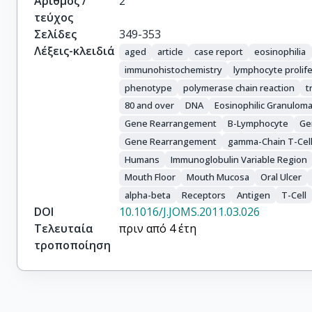
Αριθμός /
2
τεύχος
Σελίδες
349-353
Λέξεις-κλειδιά
aged
article
case report
eosinophilia
immunohistochemistry
lymphocyte prolife
phenotype
polymerase chain reaction
t
80 and over
DNA
Eosinophilic Granulom
Gene Rearrangement
B-Lymphocyte
Ge
Gene Rearrangement
gamma-Chain T-Cell
Humans
Immunoglobulin Variable Region
Mouth Floor
Mouth Mucosa
Oral Ulcer
alpha-beta
Receptors
Antigen
T-Cell
DOI
10.1016/J.JOMS.2011.03.026
Τελευταία
πριν από 4 έτη
τροποποίηση