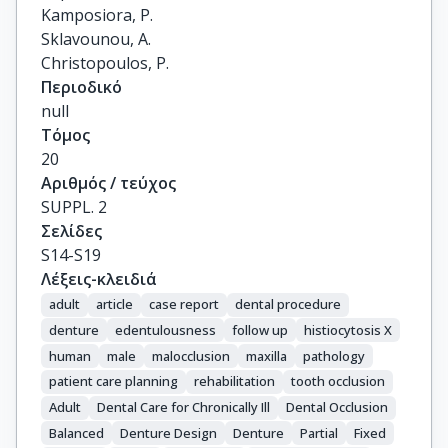
Kamposiora, P.

Sklavounou, A.

Christopoulos, P.
Περιοδικό
null
Τόμος
20
Αριθμός / τεύχος
SUPPL. 2
Σελίδες
S14-S19
Λέξεις-κλειδιά
adult
article
case report
dental procedure
denture
edentulousness
follow up
histiocytosis X
human
male
malocclusion
maxilla
pathology
patient care planning
rehabilitation
tooth occlusion
Adult
Dental Care for Chronically Ill
Dental Occlusion
Balanced
Denture Design
Denture
Partial
Fixed