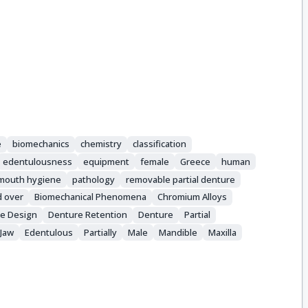
e
biomechanics
chemistry
classification
edentulousness
equipment
female
Greece
human
mouth hygiene
pathology
removable partial denture
d over
Biomechanical Phenomena
Chromium Alloys
e Design
Denture Retention
Denture
Partial
Jaw
Edentulous
Partially
Male
Mandible
Maxilla