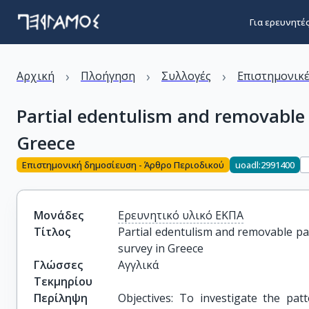
Για ερευνητέ
›
›
›
Αρχική
Πλοήγηση
Συλλογές
Επιστημονικέ
Partial edentulism and removable p
Greece
Επιστημονική δημοσίευση - Άρθρο Περιοδικού
uoadl:2991400
Μονάδες
Ερευνητικό υλικό ΕΚΠΑ
Τίτλος
Partial edentulism and removable par
survey in Greece
Γλώσσες
Αγγλικά
Τεκμηρίου
Περίληψη
Objectives: To investigate the pat