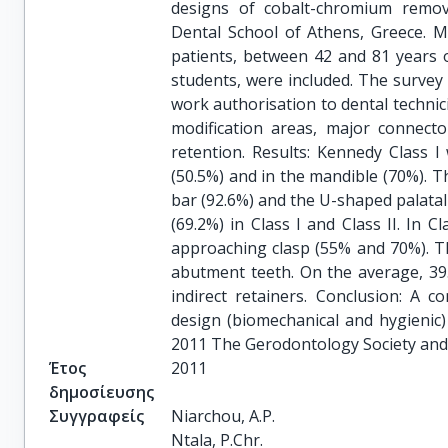
designs of cobalt-chromium remova
Dental School of Athens, Greece. M
patients, between 42 and 81 years 
students, were included. The survey
work authorisation to dental technic
modification areas, major connecto
retention. Results: Kennedy Class 
(50.5%) and in the mandible (70%). 
bar (92.6%) and the U-shaped palata
(69.2%) in Class I and Class II. In 
approaching clasp (55% and 70%). Th
abutment teeth. On the average, 39
indirect retainers. Conclusion: A 
design (biomechanical and hygienic
2011 The Gerodontology Society and 
Έτος
2011
δημοσίευσης
Συγγραφείς
Niarchou, A.P.

Ntala, P.Chr.
