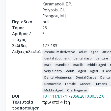
Karamanoli, E.P.

Polyzois, G.L.

Frangou, M.J.
Περιοδικό
null
Τόμος
28
Αριθμός /
3
τεύχος
Σελίδες
177-183
Λέξεις-κλειδιά
chromium derivative
adult
aged
articl
dental abutment
dental clasp
denture
male
mandible
maxilla
middle aged
very elderly
Adult
Aged
Aged
80 an
Dental Abutments
Dental Clasps
Dentur
Removable
Female
Greece
Humans
Middle Aged
Oral Hygiene
DOI
10.1111/J.1741-2358.2010.00382.X
Τελευταία
πριν από 4 έτη
τροποποίηση