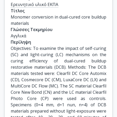
Ερευνητικό υλικό ΕΚΠΑ
Τίτλος
Monomer conversion in dual-cured core buildup 
materials
Γλώσσες Τεκμηρίου
Αγγλικά
Περίληψη
Objectives: To examine the impact of self-curing
(SC) and light-curing (LC) mechanisms on the
curing efficiency of dual-cured buildup
restorative materials (DCB). Methods: The DCB
materials tested were: Clearfil DC Core Automix
(CD), Cosmecore DC (CM), LuxaCore DC (LX) and
MultiCore DC Flow (MC). The SC material Clearfil
Core New Bond (CN) and the LC material Clearfil
Photo Core (CP) were used as controls.
Specimens (0=4 mm, d=1 nun, n=4) of DCB
materials prepared without light-exposure were