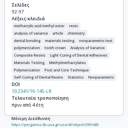
Σελίδες
92-97
Λέξεις-κλειδιά
methacrylic acid methyl ester
resin
analysis of variance
article
chemistry
dental bonding
materials testing
nonparametric test
polymerization
tooth crown
Analysis of Variance
Composite Resins
Light-Curing of Dental Adhesives
Materials Testing
Methylmethacrylates
Polymerization
Post and Core Technique
Self-Curing of Dental Resins
Statistics
Nonparametric
DOI
10.2341/10-145-LR
Τελευταία τροποποίηση
πριν από 4 έτη
Μόνιμη Διεύθυνση
https://pergamos.lib.uoa.gr/uoa/dl/object/2991485