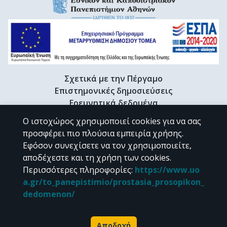
Σχετικά με την Πέργαμο
Επιστημονικές δημοσιεύσεις
Ερευνητικά δεδομένα
Διδακτορικές διατριβές & Γκρίζα βιβλιογραφία
Ο ιστοχώρος χρησιμοποιεί cookies για να σας
Προφίλ Ερευνητή
προσφέρει πιο πλούσια εμπειρία χρήσης.
Εφόσον συνεχίσετε να τον χρησιμοποιείτε,
αποδέχεστε και τη χρήση των cookies.
CC BY-NC 4.0
Περισσότερες πληροφορίες
:
https://www.uo
a.gr/to_panepistimio/prostasia_prosopikon_
Εκτός αν αναφέρεται διαφορετικά, το υλικό της "Περγάμου" διατίθεται
dedomenon/
υπό τους όρους της
CC BY-NC 4.0
άδειας Creative Commons
.
Powered by
Αποδοχή