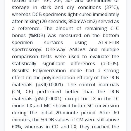
tested after 10-, 20-, 30- and 60-minutes of
storage in dark and dry conditions (37°C),
whereas DCB specimens light-cured immediately
after mixing (20 seconds, 850mW/cm2) served as
a reference. The amount of remaining C=C
bonds (%RDB) was measured on the bottom
specimen surfaces using ATR-FTIR
spectroscopy. One-way ANOVA and multiple
comparison tests were used to evaluate the
statistically significant differences (a=0.05).
Results: Polymerization mode had a strong
effect on the polymerization efficacy of the DCB
materials (p&lt;0.0001). The control materials
(CN, CP) performed better than the DCB
materials (p&lt;0.0001), except for LX in the LC
mode. LX and MC showed better SC conversion
during the initial 20-minute period. After 60
minutes, the %RDB values of CM were still above
60%, whereas in CD and LX, they reached the