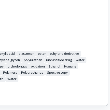
oxylic acid
elastomer
ester
ethylene derivative
ylene glycol)
polyurethan
unclassified drug
water
opy
orthodontics
oxidation
Ethanol
Humans
Polymers
Polyurethanes
Spectroscopy
gth
Water