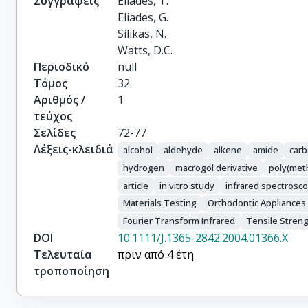
Συγγραφείς
Eliades, T.

Eliades, G.

Silikas, N.

Watts, D.C.
Περιοδικό
null
Τόμος
32
Αριθμός /
1
τεύχος
Σελίδες
72-77
Λέξεις-κλειδιά
alcohol
aldehyde
alkene
amide
carb
hydrogen
macrogol derivative
poly(meth
article
in vitro study
infrared spectrosc
Materials Testing
Orthodontic Appliances
Fourier Transform Infrared
Tensile Stren
DOI
10.1111/J.1365-2842.2004.01366.X
Τελευταία
πριν από 4 έτη
τροποποίηση