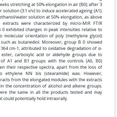
weeks stretching at 50% elongation in air (B0); after 3
solution (3:1 v/v) to induce accelerated ageing (A1);
ethanol/water solution at 50% elongation, as above
n extracts were characterized by micro-MIR FTIR
0 exhibited changes in peak intensities relative to
to molecular orientation of poly (methylene glycol)
 such as butanediol. Moreover, group B 0 showed
364 cm-1, attributed to oxidative degradation of α-
ester, carboxylic acid or aldehyde groups due to
 of A1 and B1 groups with the controls (A0, B0)
n their respective spectra, apart from the loss of
o ethylene NN bis (stearamide) wax. However,
tracts from the elongated modules with the extracts
 in the concentration of alcohol and alkene groups.
were the same in all the products tested and may
could potentially hold intraorally.