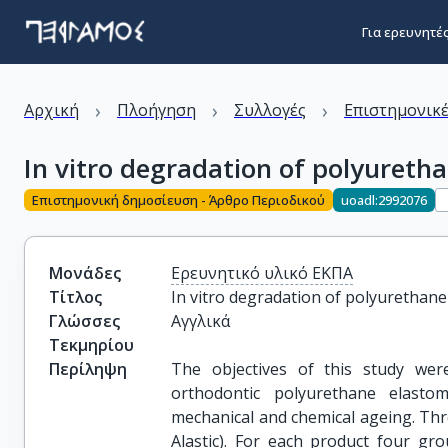
Για ερευνητέ
›
›
›
Αρχική
Πλοήγηση
Συλλογές
Επιστημονικέ
In vitro degradation of polyureth
Επιστημονική δημοσίευση - Άρθρο Περιοδικού
uoadl:2992076
Μονάδες
Ερευνητικό υλικό ΕΚΠΑ
Τίτλος
In vitro degradation of polyurethan
Γλώσσες
Αγγλικά
Τεκμηρίου
Περίληψη
The objectives of this study were 
orthodontic polyurethane elast
mechanical and chemical ageing. Thr
Alastic). For each product four gr